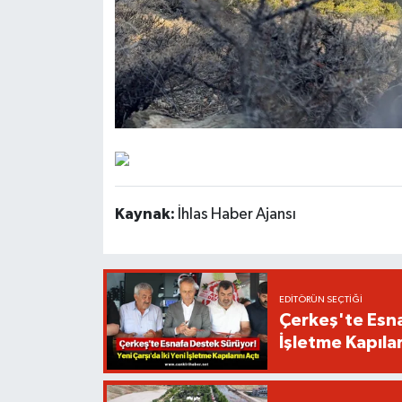
Kaynak:
İhlas Haber Ajansı
EDITÖRÜN SEÇTIĞI
Çerkeş'te Esna
İşletme Kapılar