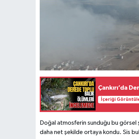
Çankırı’da De
İçeriği Görüntül
Doğal atmosferin sunduğu bu görsel şö
daha net şekilde ortaya kondu. Sis bulu