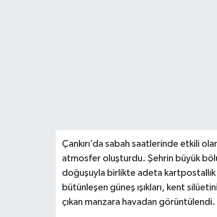
KÜLTÜR SANAT
MAGAZİN
SAĞLIK
SİYASET
SPOR
TEKNOLOJİ
Çankırı’da sabah saatlerinde etkili ol
atmosfer oluşturdu. Şehrin büyük bölü
VİZYONDAKİLER
doğuşuyla birlikte adeta kartpostallı
bütünleşen güneş ışıkları, kent silüeti
YAŞAM
çıkan manzara havadan görüntülendi.