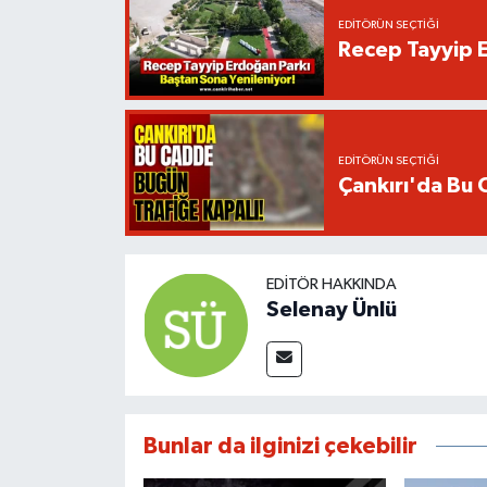
EDITÖRÜN SEÇTIĞI
Recep Tayyip E
EDITÖRÜN SEÇTIĞI
Çankırı'da Bu 
EDITÖR HAKKINDA
Selenay Ünlü
Bunlar da ilginizi çekebilir