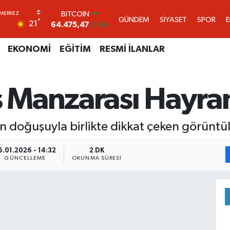
DOLAR
GÜNDEM
SİYASET
SPOR
°
21
47,5971
0.05
EURO
55,1336
0.18
EKONOMİ
EĞİTİM
RESMİ İLANLAR
STERLİN
64,2534
0.22
GRAM ALTIN
s Manzarası Hayran
6518.23
0.39
BİST100
13.703
0
BITCOIN
şin doğuşuyla birlikte dikkat çeken görüntü
64.475,47
0.66
6.01.2026 - 14:32
2 DK
GÜNCELLEME
OKUNMA SÜRESI