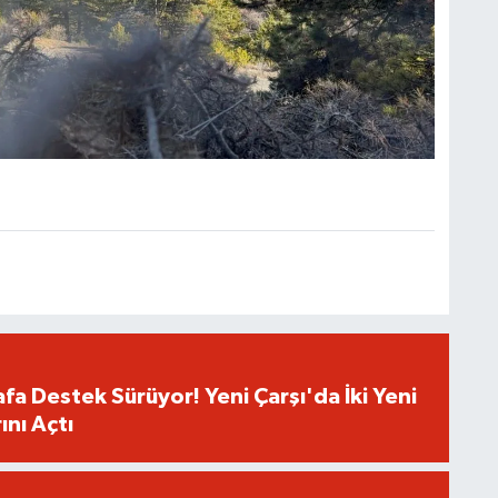
fa Destek Sürüyor! Yeni Çarşı'da İki Yeni
ını Açtı