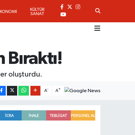
KÜLTÜR
EKONOMİ
SANAT
 Bıraktı!
ler oluşturdu.
-
+
A
A