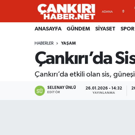
ANASAYFA
Künye
Merkez Hava Durumu
ANASAYFA
GÜNDEM
SİYASET
SPOR
GÜNDEM
İletişim
Merkez Trafik Yoğunluk Haritası
HABERLER
YAŞAM
Çankırı’da Si
SİYASET
Gizlilik Sözleşmesi
Süper Lig Puan Durumu ve Fikstür
SPOR
BİYOGRAFİLER
Tüm Manşetler
Çankırı’da etkili olan sis, güne
EKONOMİ
EKONOMİ
Son Dakika Haberleri
SELENAY ÜNLÜ
26.01.2026 - 14:32
2
EDITÖR
YAYINLANMA
EĞİTİM
GENEL
Haber Arşivi
RESMİ İLANLAR
GÜNDEM
kimdir-nedir-nasil