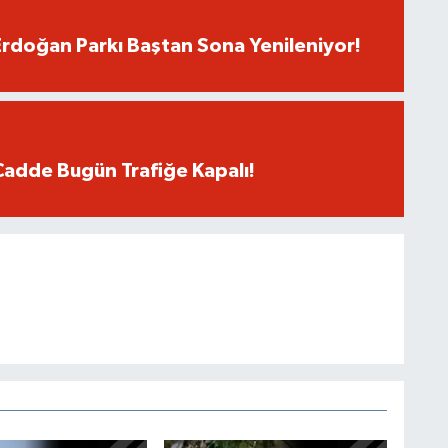
rdoğan Parkı Baştan Sona Yenileniyor!
Cadde Bugün Trafiğe Kapalı!