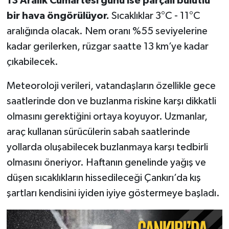
13 Aralık Cumartesi günü ise parçalı bulutlu
bir hava öngörülüyor.
Sıcaklıklar 3°C - 11°C
aralığında olacak. Nem oranı %55 seviyelerine
kadar gerilerken, rüzgar saatte 13 km’ye kadar
çıkabilecek.
Meteoroloji verileri, vatandaşların özellikle gece
saatlerinde don ve buzlanma riskine karşı dikkatli
olmasını gerektiğini ortaya koyuyor. Uzmanlar,
araç kullanan sürücülerin sabah saatlerinde
yollarda oluşabilecek buzlanmaya karşı tedbirli
olmasını öneriyor. Haftanın genelinde yağış ve
düşen sıcaklıkların hissedileceği Çankırı’da kış
şartları kendisini iyiden iyiye göstermeye başladı.