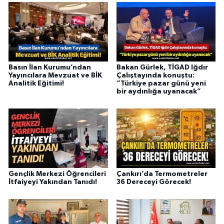
Basın İlan Kurumu’ndan
Bakan Gürlek, TİGAD Iğdır
Yayıncılara Mevzuat ve BİK
Çalıştayında konuştu:
Analitik Eğitimi!
“Türkiye pazar günü yeni
bir aydınlığa uyanacak”
Gençlik Merkezi Öğrencileri
Çankırı’da Termometreler
İtfaiyeyi Yakından Tanıdı!
36 Dereceyi Görecek!