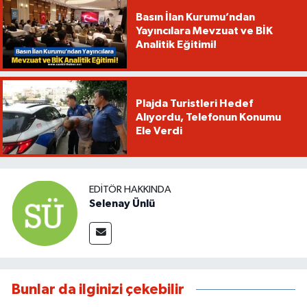
Basın İlan Kurumu’ndan
Yayıncılara Mevzuat ve BİK
Analitik Eğitimi!
Plajda Turistleri Hedef
Alıyordu, Telefonun Konumu
Ele Verdi
EDITÖR HAKKINDA
Selenay Ünlü
Bunlar da ilginizi çekebilir