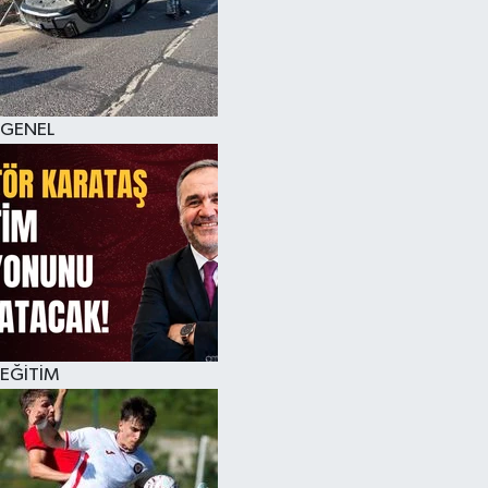
KÜLTÜR SANAT
MAGAZİN
GENEL
SAĞLIK
SİYASET
SPOR
TEKNOLOJİ
VİZYONDAKİLER
EĞİTİM
YAŞAM