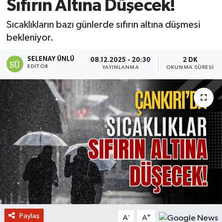
Sıfırın Altına Düşecek!
Sıcaklıkların bazı günlerde sıfırın altına düşmesi
bekleniyor.
SELENAY ÜNLÜ
08.12.2025 - 20:30
2 DK
EDITÖR
YAYINLANMA
OKUNMA SÜRESI
Paylaş
-
+
A
A