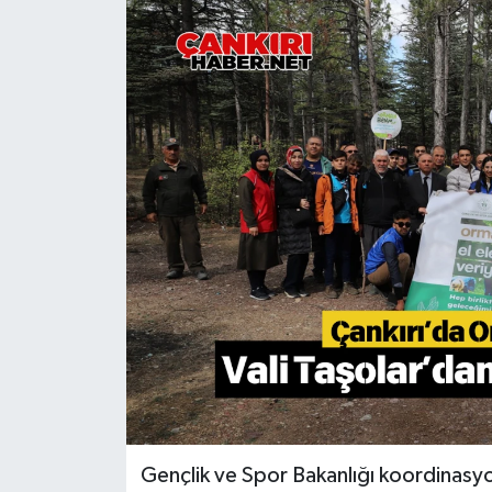
KÜLTÜR SANAT
MAGAZİN
SAĞLIK
SİYASET
SPOR
TEKNOLOJİ
VİZYONDAKİLER
YAŞAM
Gençlik ve Spor Bakanlığı koordinasyo