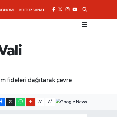
KONOMİ
KÜLTÜR SANAT
Vali
m fideleri dağıtarak çevre
-
+
A
A