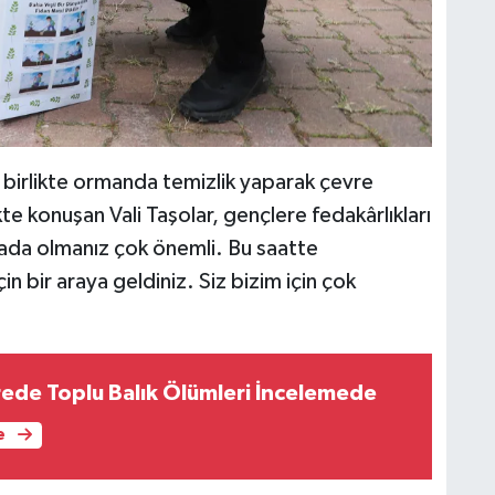
le birlikte ormanda temizlik yaparak çevre
kte konuşan Vali Taşolar, gençlere fedakârlıkları
rada olmanız çok önemli. Bu saatte
çin bir araya geldiniz. Siz bizim için çok
rede Toplu Balık Ölümleri İncelemede
e