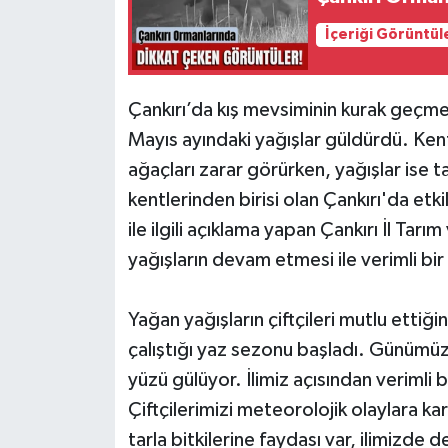
İçeriği Görüntül
Çankırı’da kış mevsiminin kurak geçmes
Mayıs ayındaki yağışlar güldürdü. Ken
ağaçları zarar görürken, yağışlar ise t
kentlerinden birisi olan Çankırı'da etkil
ile ilgili açıklama yapan Çankırı İl T
yağışların devam etmesi ile verimli bi
Yağan yağışların çiftçileri mutlu ettiğ
çalıştığı yaz sezonu başladı. Günümüzd
yüzü gülüyor. İlimiz açısından verimli b
Çiftçilerimizi meteorolojik olaylara 
tarla bitkilerine faydası var, ilimizde 