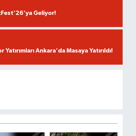
est'26'ya Geliyor!
r Yatırımları Ankara'da Masaya Yatırıldı!