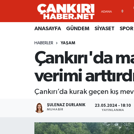
ANASAYFA
Künye
Merkez Hava Durumu
ANASAYFA
GÜNDEM
SİYASET
SPOR
GÜNDEM
İletişim
Merkez Trafik Yoğunluk Haritası
HABERLER
YAŞAM
Çankırı'da ma
SİYASET
Gizlilik Sözleşmesi
Süper Lig Puan Durumu ve Fikstür
SPOR
BİYOGRAFİLER
Tüm Manşetler
verimi arttırd
EKONOMİ
EKONOMİ
Son Dakika Haberleri
Çankırı’da kurak geçen kış mevs
EĞİTİM
GENEL
Haber Arşivi
ŞULENAZ DURLANIK
23.05.2024 - 18:10
MUHABIR
YAYINLANMA
RESMİ İLANLAR
GÜNDEM
kimdir-nedir-nasil