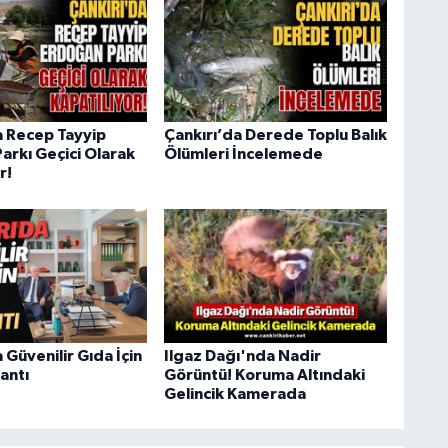
a Recep Tayyip
Çankırı’da Derede Toplu Balık
arkı Geçici Olarak
Ölümleri İncelemede
r!
 Güvenilir Gıda İçin
Ilgaz Dağı'nda Nadir
lantı
Görüntü! Koruma Altındaki
Gelincik Kamerada