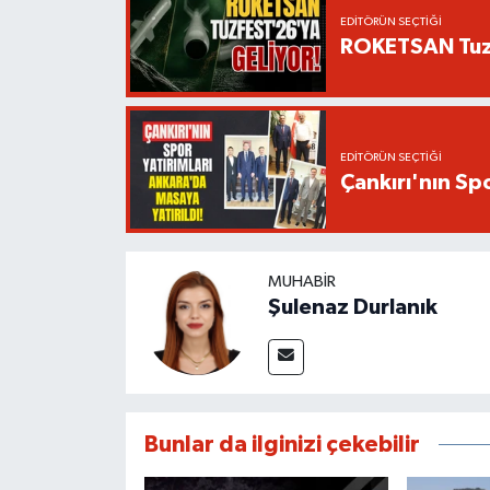
EDITÖRÜN SEÇTIĞI
ROKETSAN TuzF
EDITÖRÜN SEÇTIĞI
Çankırı'nın Spo
MUHABIR
Şulenaz Durlanık
Bunlar da ilginizi çekebilir