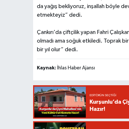
da yağış bekliyoruz, inşallah böyle d
etmekteyiz” dedi.
Çankırı'da çiftçilik yapan Fahri Çalış
olmadı ama soğuk etkiledi. Toprak bira
bir yıl olur” dedi.
Kaynak:
İhlas Haber Ajansı
EDITÖRÜN SEÇTIĞI
Kurşunlu’da Çi
Hazır!