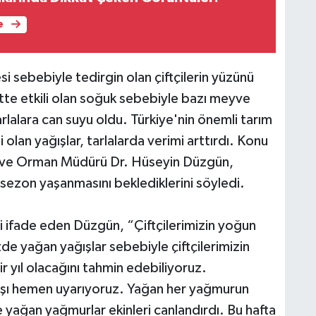
e
i sebebiyle tedirgin olan çiftçilerin yüzünü
tte etkili olan soğuk sebebiyle bazı meyve
arlalara can suyu oldu. Türkiye'nin önemli tarım
i olan yağışlar, tarlalarda verimi arttırdı. Konu
arım ve Orman Müdürü Dr. Hüseyin Düzgün,
r sezon yaşanmasını beklediklerini söyledi.
ini ifade eden Düzgün, “Çiftçilerimizin yoğun
e yağan yağışlar sebebiyle çiftçilerimizin
ir yıl olacağını tahmin edebiliyoruz.
karşı hemen uyarıyoruz. Yağan her yağmurun
de yağan yağmurlar ekinleri canlandırdı. Bu hafta