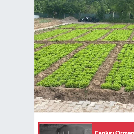
KÜLTÜR SANAT
MAGAZİN
SAĞLIK
SİYASET
SPOR
TEKNOLOJİ
VİZYONDAKİLER
YAŞAM
Çankırı Orman