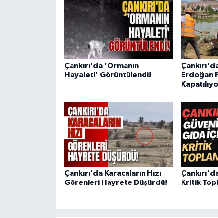
Çankırı'da 'Ormanın
Çankırı'd
Hayaleti' Görüntülendi!
Erdoğan P
Kapatılıyo
Çankırı'da Karacaların Hızı
Çankırı'da
Görenleri Hayrete Düşürdü!
Kritik Top