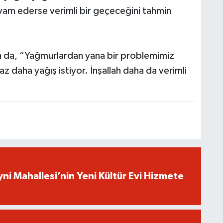
evam ederse verimli bir geçeceğini tahmin
kan da, “Yağmurlardan yana bir problemimiz
z daha yağış istiyor. İnşallah daha da verimli
yni Mahallesi’nin Yeni Kültür Evi Hizmete