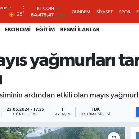
64.475,47
0.66
DOLAR
GÜNDEM
SİYASET
SPOR
°
25
47,5986
0.06
EURO
55,0700
0.1
EKONOMİ
EĞİTİM
RESMİ İLANLAR
STERLİN
64,2438
0.21
GRAM ALTIN
yıs yağmurları tar
6518.23
0.39
BİST100
13.703
0
ı
iminin ardından etkili olan mayıs yağmurlar
23.05.2024 - 17:35
1
1 DK
GÜNCELLEME
PAYLAŞIM
OKUNMA SÜRESI