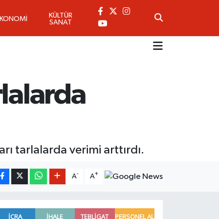
KÜLTÜR
EKONOMİ
SANAT
lalarda
ı tarlalarda verimi arttırdı.
-
+
A
A