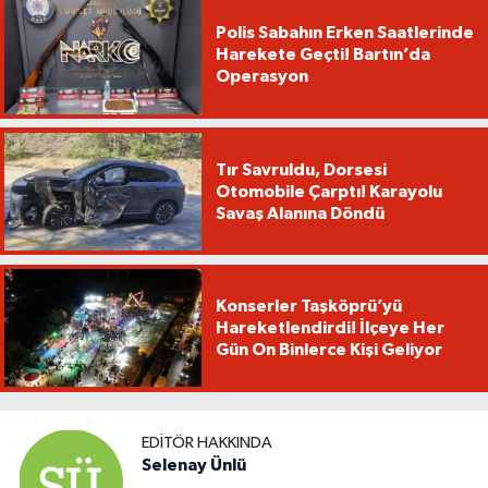
Polis Sabahın Erken Saatlerinde
Harekete Geçti! Bartın’da
Operasyon
Tır Savruldu, Dorsesi
Otomobile Çarptı! Karayolu
Savaş Alanına Döndü
Konserler Taşköprü’yü
Hareketlendirdi! İlçeye Her
Gün On Binlerce Kişi Geliyor
EDITÖR HAKKINDA
Selenay Ünlü