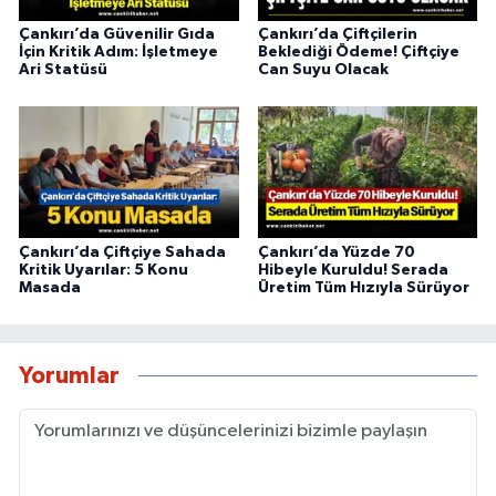
Çankırı’da Güvenilir Gıda
Çankırı’da Çiftçilerin
İçin Kritik Adım: İşletmeye
Beklediği Ödeme! Çiftçiye
Ari Statüsü
Can Suyu Olacak
Çankırı’da Çiftçiye Sahada
Çankırı’da Yüzde 70
Kritik Uyarılar: 5 Konu
Hibeyle Kuruldu! Serada
Masada
Üretim Tüm Hızıyla Sürüyor
Yorumlar