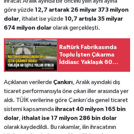
ihracat Aralık ayında bir önceki yılın aynı ayına
göre yüzde
12,7 artarak 26 milyar 373 milyon
dolar
, ithalat ise yüzde
10,7 artışla 35 milyar
674 milyon dolar
olarak gerçekleşti.
Raftürk Fabrikasında
Toplu İşten Çıkarma
İddiası: Yaklaşık 60
İşçiyle Yollar Ayrıldı
Açıklanan verilerde
Çankırı
, Aralık ayındaki dış
ticaret performansıyla öne çıkan iller arasında yer
aldı. TÜİK verilerine göre Çankırı’da genel ticaret
sistemi kapsamında
ihracat 40 milyon 165 bin
dolar
,
ithalat ise 17 milyon 286 bin dolar
olarak kaydedildi. Bu rakamlar, ilin ihracatının