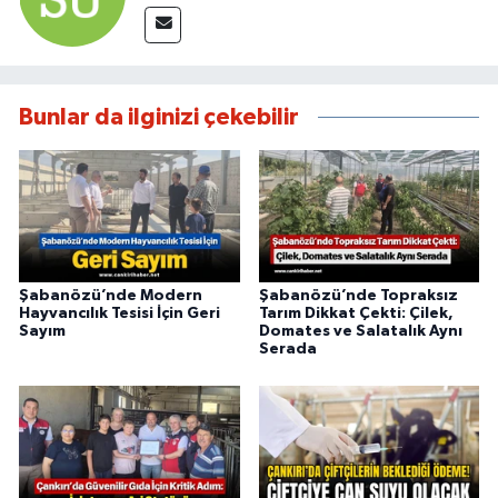
Bunlar da ilginizi çekebilir
Şabanözü’nde Modern
Şabanözü’nde Topraksız
Hayvancılık Tesisi İçin Geri
Tarım Dikkat Çekti: Çilek,
Sayım
Domates ve Salatalık Aynı
Serada