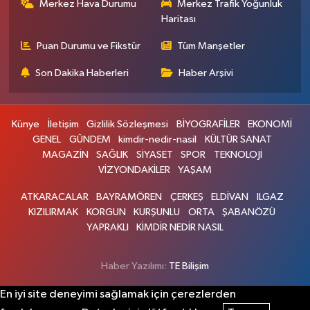
Merkez Hava Durumu
Merkez Trafik Yoğunluk
Haritası
Puan Durumu ve Fikstür
Tüm Manşetler
Son Dakika Haberleri
Haber Arşivi
Künye
İletişim
Gizlilik Sözleşmesi
BİYOGRAFİLER
EKONOMİ
GENEL
GÜNDEM
kimdir-nedir-nasil
KÜLTÜR SANAT
MAGAZİN
SAĞLIK
SİYASET
SPOR
TEKNOLOJİ
VİZYONDAKİLER
YAŞAM
ATKARACALAR
BAYRAMÖREN
ÇERKEŞ
ELDİVAN
ILGAZ
KIZILIRMAK
KORGUN
KURŞUNLU
ORTA
ŞABANÖZÜ
YAPRAKLI
KİMDİR NEDİR NASIL
Haber Yazılımı:
TE Bilişim
En iyi site deneyimi sağlamak için çerezlerden