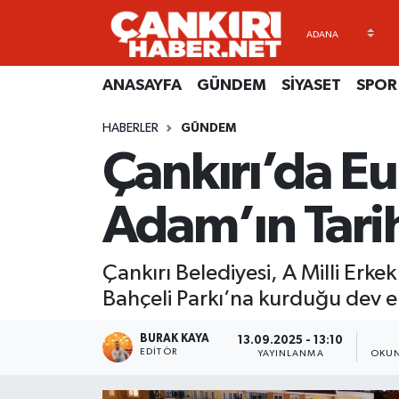
ANASAYFA
Künye
Merkez Hava Durumu
ANASAYFA
GÜNDEM
SİYASET
SPOR
GÜNDEM
İletişim
Merkez Trafik Yoğunluk Haritası
HABERLER
GÜNDEM
Çankırı’da E
SİYASET
Gizlilik Sözleşmesi
Süper Lig Puan Durumu ve Fikstür
SPOR
BİYOGRAFİLER
Tüm Manşetler
Adam’ın Tarih
EKONOMİ
EKONOMİ
Son Dakika Haberleri
Çankırı Belediyesi, A Milli Erk
EĞİTİM
GENEL
Haber Arşivi
Bahçeli Parkı’na kurduğu dev e
RESMİ İLANLAR
GÜNDEM
BURAK KAYA
13.09.2025 - 13:10
EDITÖR
YAYINLANMA
OKUN
kimdir-nedir-nasil