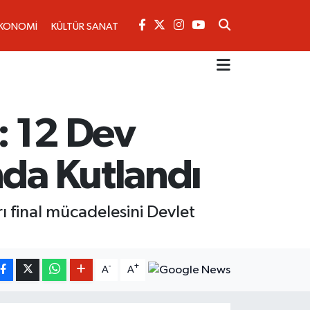
KONOMİ
KÜLTÜR SANAT
: 12 Dev
nda Kutlandı
ı final mücadelesini Devlet
-
+
A
A