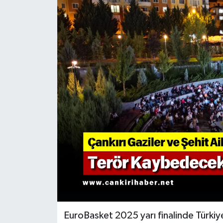
KÜLTÜR SANAT
MAGAZİN
SAĞLIK
SİYASET
SPOR
TEKNOLOJİ
VİZYONDAKİLER
YAŞAM
EuroBasket 2025 yarı finalinde Türkiye