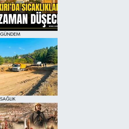
KÜLTÜR SANAT
MAGAZİN
GÜNDEM
SAĞLIK
SİYASET
SPOR
TEKNOLOJİ
VİZYONDAKİLER
SAĞLIK
YAŞAM