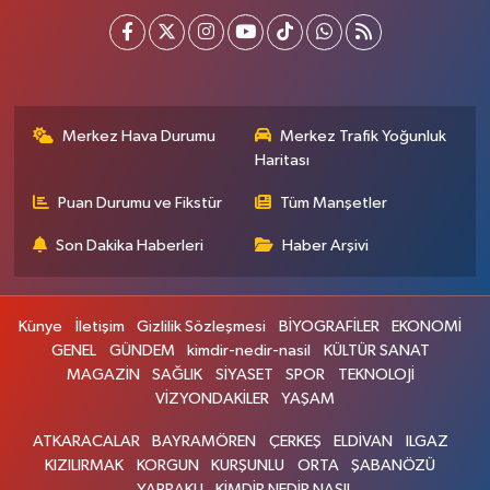
Merkez Hava Durumu
Merkez Trafik Yoğunluk
Haritası
Puan Durumu ve Fikstür
Tüm Manşetler
Son Dakika Haberleri
Haber Arşivi
Künye
İletişim
Gizlilik Sözleşmesi
BİYOGRAFİLER
EKONOMİ
GENEL
GÜNDEM
kimdir-nedir-nasil
KÜLTÜR SANAT
MAGAZİN
SAĞLIK
SİYASET
SPOR
TEKNOLOJİ
VİZYONDAKİLER
YAŞAM
ATKARACALAR
BAYRAMÖREN
ÇERKEŞ
ELDİVAN
ILGAZ
KIZILIRMAK
KORGUN
KURŞUNLU
ORTA
ŞABANÖZÜ
YAPRAKLI
KİMDİR NEDİR NASIL