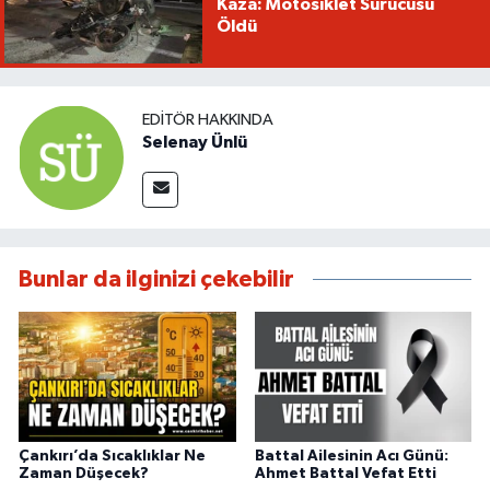
Kaza: Motosiklet Sürücüsü
Öldü
EDITÖR HAKKINDA
Selenay Ünlü
Bunlar da ilginizi çekebilir
Çankırı’da Sıcaklıklar Ne
Battal Ailesinin Acı Günü:
Zaman Düşecek?
Ahmet Battal Vefat Etti