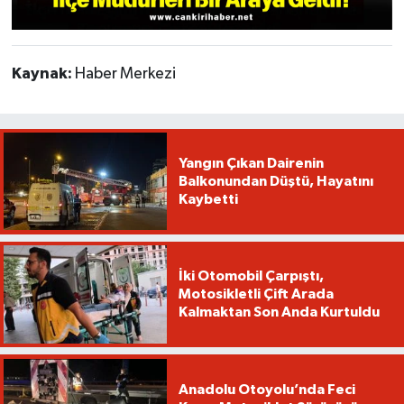
Kaynak:
Haber Merkezi
Yangın Çıkan Dairenin
Balkonundan Düştü, Hayatını
Kaybetti
İki Otomobil Çarpıştı,
Motosikletli Çift Arada
Kalmaktan Son Anda Kurtuldu
Anadolu Otoyolu’nda Feci