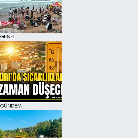
KÜLTÜR SANAT
MAGAZİN
GENEL
SAĞLIK
SİYASET
SPOR
TEKNOLOJİ
VİZYONDAKİLER
GÜNDEM
YAŞAM