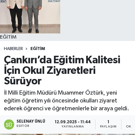
EĞİTİM
HABERLER
EĞİTİM
Çankırı’da Eğitim Kalitesi
İçin Okul Ziyaretleri
Sürüyor
İl Milli Eğitim Müdürü Muammer Öztürk, yeni
eğitim öğretim yılı öncesinde okulları ziyaret
ederek öğrenci ve öğretmenlerle bir araya geldi.
SELENAY ÜNLÜ
12.09.2025 - 11:44
1
EDITÖR
YAYINLANMA
PAYLAŞIM
OKUN