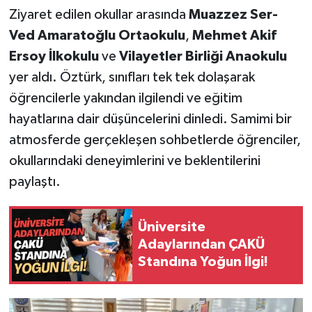
Ziyaret edilen okullar arasında
Muazzez Ser-
Ved Amaratoğlu Ortaokulu
,
Mehmet Akif
Ersoy İlkokulu
ve
Vilayetler Birliği Anaokulu
yer aldı. Öztürk, sınıfları tek tek dolaşarak
öğrencilerle yakından ilgilendi ve eğitim
hayatlarına dair düşüncelerini dinledi. Samimi bir
atmosferde gerçekleşen sohbetlerde öğrenciler,
okullarındaki deneyimlerini ve beklentilerini
paylaştı.
Üniversite
Adaylarından ÇAKÜ
Standına Yoğun İlgi!