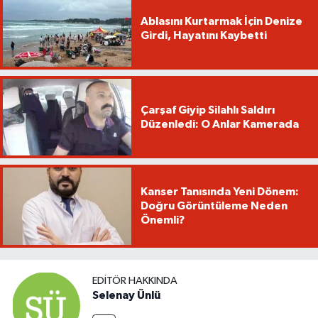
Ablasını Kurtarmak İçin Denize
Girdi, Hayatını Kaybetti
Çarşaf Giyip Silahlı Saldırı
Düzenledi: O Anlar Kamerada
Kanser Tanısında Yeni Dönem:
Doğru Görüntüleme Neden
Önemli?
EDITÖR HAKKINDA
Selenay Ünlü