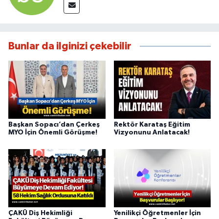
Bunlar da ilginizi çekebilir
Başkan Sopacı’dan Çerkeş
Rektör Karataş Eğitim
MYO İçin Önemli Görüşme!
Vizyonunu Anlatacak!
ÇAKÜ Diş Hekimliği
Yenilikçi Öğretmenler İçin