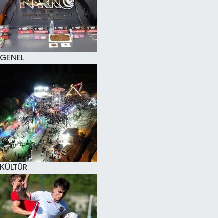
KÜLTÜR SANAT
MAGAZİN
GENEL
SAĞLIK
SİYASET
SPOR
TEKNOLOJİ
VİZYONDAKİLER
KÜLTÜR
YAŞAM