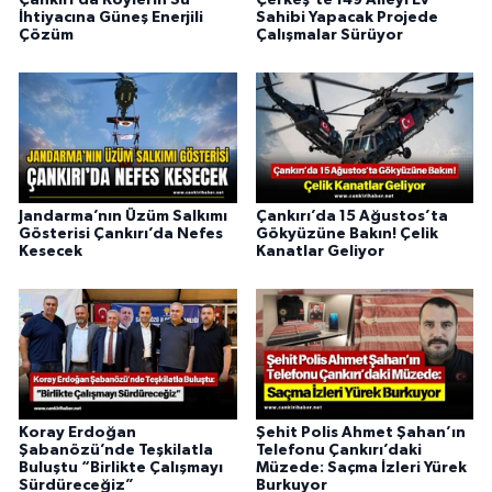
Çankırı’da Köylerin Su
Çerkeş’te 149 Aileyi Ev
İhtiyacına Güneş Enerjili
Sahibi Yapacak Projede
Çözüm
Çalışmalar Sürüyor
Jandarma’nın Üzüm Salkımı
Çankırı’da 15 Ağustos’ta
Gösterisi Çankırı’da Nefes
Gökyüzüne Bakın! Çelik
Kesecek
Kanatlar Geliyor
Koray Erdoğan
Şehit Polis Ahmet Şahan’ın
Şabanözü’nde Teşkilatla
Telefonu Çankırı’daki
Buluştu “Birlikte Çalışmayı
Müzede: Saçma İzleri Yürek
Sürdüreceğiz”
Burkuyor