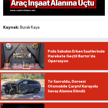
Kaynak:
Burak Kaya
Polis Sabahın Erken Saatlerinde
Harekete Geçti! Bartın’da
Operasyon
Tır Savruldu, Dorsesi
Otomobile Çarptı! Karayolu
Savaş Alanına Döndü