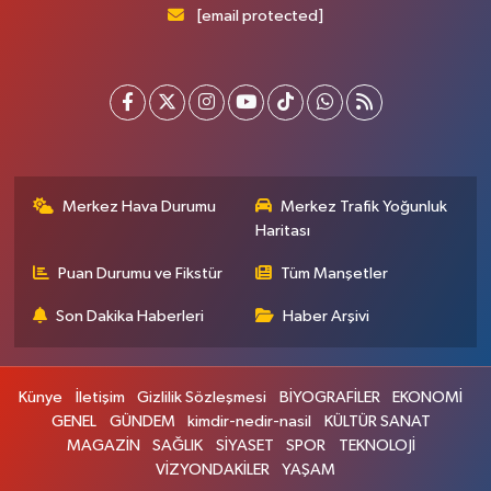
[email protected]
Merkez Hava Durumu
Merkez Trafik Yoğunluk
Haritası
Puan Durumu ve Fikstür
Tüm Manşetler
Son Dakika Haberleri
Haber Arşivi
Künye
İletişim
Gizlilik Sözleşmesi
BİYOGRAFİLER
EKONOMİ
GENEL
GÜNDEM
kimdir-nedir-nasil
KÜLTÜR SANAT
MAGAZİN
SAĞLIK
SİYASET
SPOR
TEKNOLOJİ
VİZYONDAKİLER
YAŞAM