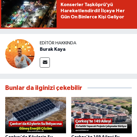
Konserler Taşköprü’yü
Hareketlendirdi! İlçeye Her
Gün On Binlerce Kişi Geliyor
EDITÖR HAKKINDA
Burak Kaya
Bunlar da ilginizi çekebilir