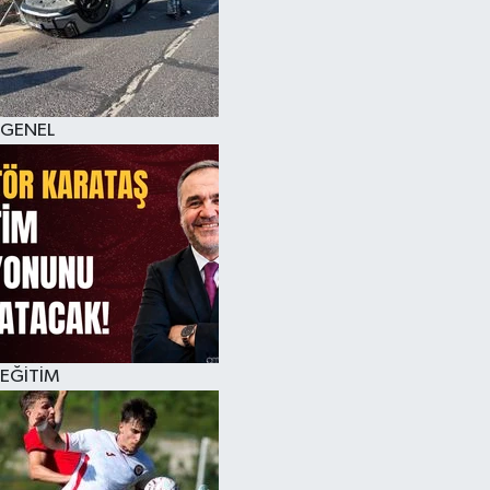
KÜLTÜR SANAT
MAGAZİN
GENEL
SAĞLIK
SİYASET
SPOR
TEKNOLOJİ
VİZYONDAKİLER
EĞİTİM
YAŞAM