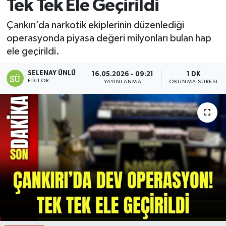
Tek Tek Ele Geçirildi
Çankırı’da narkotik ekiplerinin düzenlediği
operasyonda piyasa değeri milyonları bulan hap
ele geçirildi.
SELENAY ÜNLÜ
16.05.2026 - 09:21
1 DK
EDITÖR
YAYINLANMA
OKUNMA SÜRESI