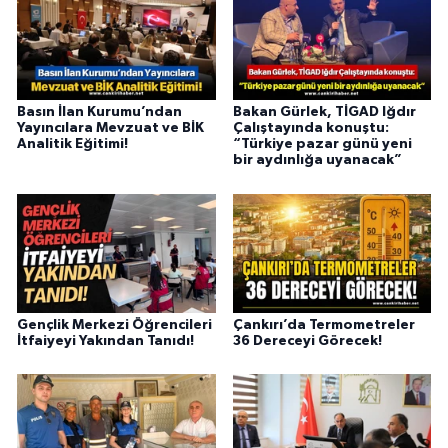
Basın İlan Kurumu’ndan
Bakan Gürlek, TİGAD Iğdır
Yayıncılara Mevzuat ve BİK
Çalıştayında konuştu:
Analitik Eğitimi!
“Türkiye pazar günü yeni
bir aydınlığa uyanacak”
Gençlik Merkezi Öğrencileri
Çankırı’da Termometreler
İtfaiyeyi Yakından Tanıdı!
36 Dereceyi Görecek!