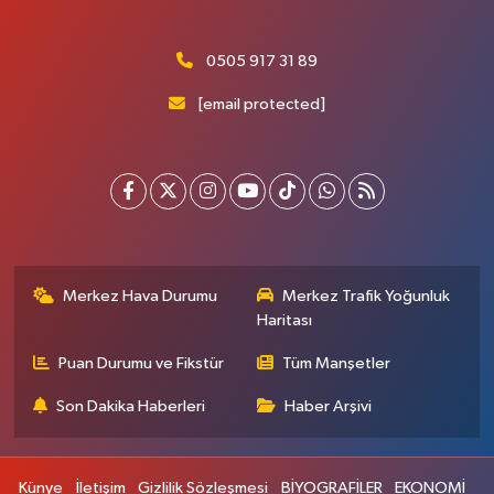
0505 917 31 89
[email protected]
Merkez Hava Durumu
Merkez Trafik Yoğunluk
Haritası
Puan Durumu ve Fikstür
Tüm Manşetler
Son Dakika Haberleri
Haber Arşivi
Künye
İletişim
Gizlilik Sözleşmesi
BİYOGRAFİLER
EKONOMİ