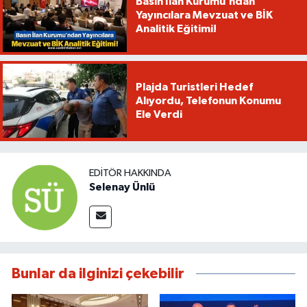
Basın İlan Kurumu’ndan
Yayıncılara Mevzuat ve BİK
Analitik Eğitimi!
Plajda Turistleri Hedef
Alıyordu, Telefonun Konumu
Ele Verdi
EDITÖR HAKKINDA
Selenay Ünlü
Bunlar da ilginizi çekebilir