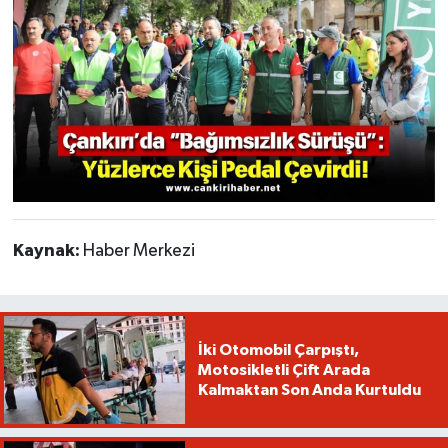
Kaynak:
Haber Merkezi
İki Otomobil Çarpıştı,
Motosikletli Çift Arada
Kalmaktan Son Anda Kurtuldu