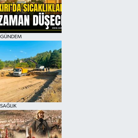
KÜLTÜR SANAT
MAGAZİN
GÜNDEM
SAĞLIK
SİYASET
SPOR
TEKNOLOJİ
VİZYONDAKİLER
SAĞLIK
YAŞAM