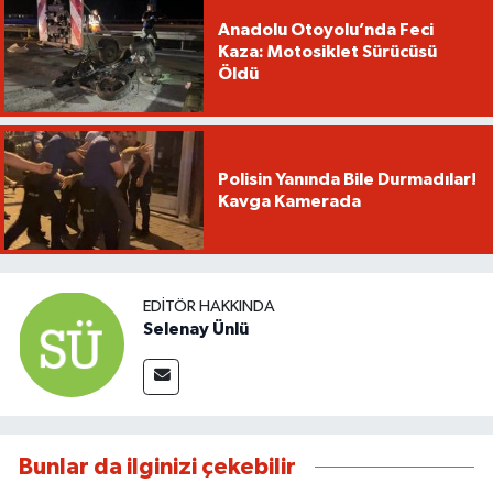
Anadolu Otoyolu’nda Feci
Kaza: Motosiklet Sürücüsü
Öldü
Polisin Yanında Bile Durmadılar!
Kavga Kamerada
EDITÖR HAKKINDA
Selenay Ünlü
Bunlar da ilginizi çekebilir