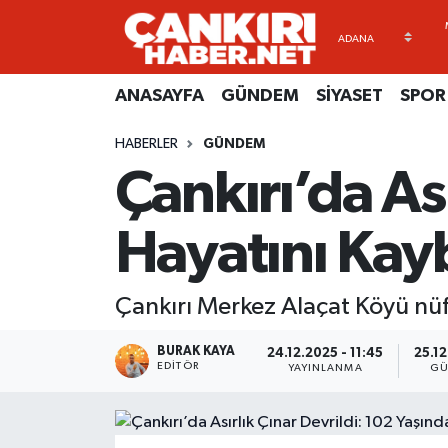
ANASAYFA
Künye
Merkez Hava Durumu
ANASAYFA
GÜNDEM
SİYASET
SPOR
GÜNDEM
İletişim
Merkez Trafik Yoğunluk Haritası
HABERLER
GÜNDEM
Çankırı’da As
SİYASET
Gizlilik Sözleşmesi
Süper Lig Puan Durumu ve Fikstür
SPOR
BİYOGRAFİLER
Tüm Manşetler
Hayatını Kay
EKONOMİ
EKONOMİ
Son Dakika Haberleri
Çankırı Merkez Alaçat Köyü nüf
EĞİTİM
GENEL
Haber Arşivi
BURAK KAYA
24.12.2025 - 11:45
25.12
EDITÖR
YAYINLANMA
GÜ
RESMİ İLANLAR
GÜNDEM
kimdir-nedir-nasil