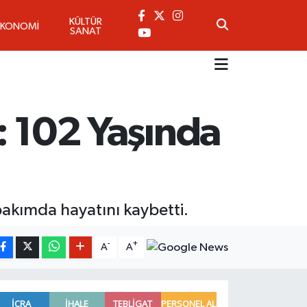
KÜLTÜR
EKONOMİ
SANAT
i: 102 Yaşında
bakımda hayatını kaybetti.
-
+
A
A