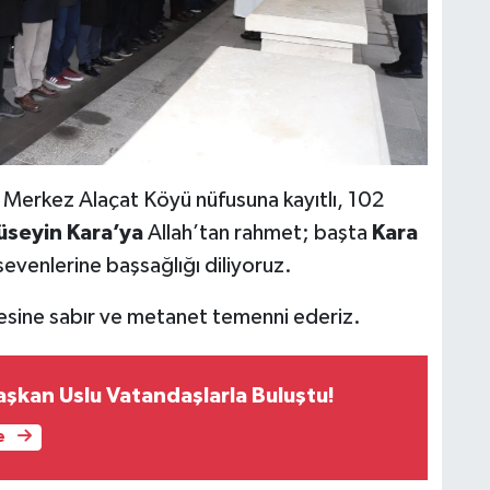
rı Merkez Alaçat Köyü nüfusuna kayıtlı, 102
üseyin Kara’ya
Allah’tan rahmet; başta
Kara
evenlerine başsağlığı diliyoruz.
lesine sabır ve metanet temenni ederiz.
aşkan Uslu Vatandaşlarla Buluştu!
e