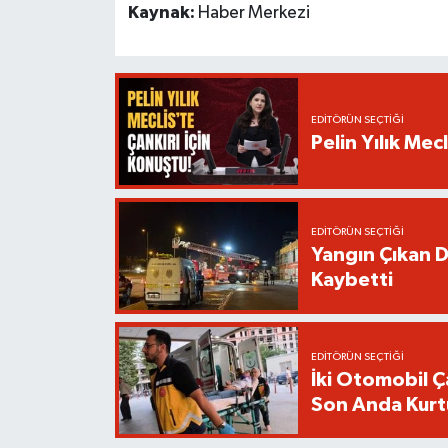
Kaynak:
Haber Merkezi
EDITÖRÜN SEÇTIĞI
Pelin Yılık Mec
EDITÖRÜN SEÇTIĞI
Yangın Çıkan D
Kaybetti
EDITÖRÜN SEÇTIĞI
İki Otomobil Ç
Son Anda Kurt