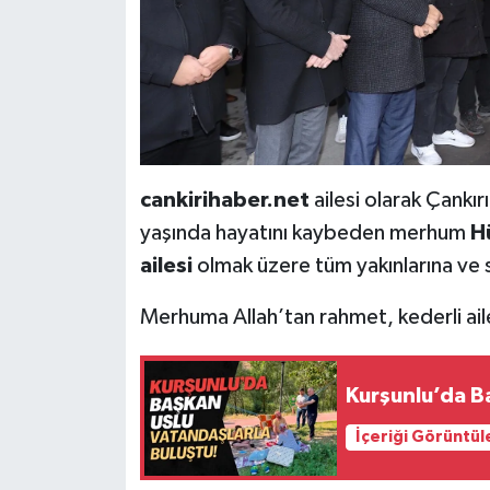
cankirihaber.net
ailesi olarak Çankı
yaşında hayatını kaybeden merhum
H
ailesi
olmak üzere tüm yakınlarına ve s
Merhuma Allah’tan rahmet, kederli ai
Kurşunlu’da B
İçeriği Görüntül