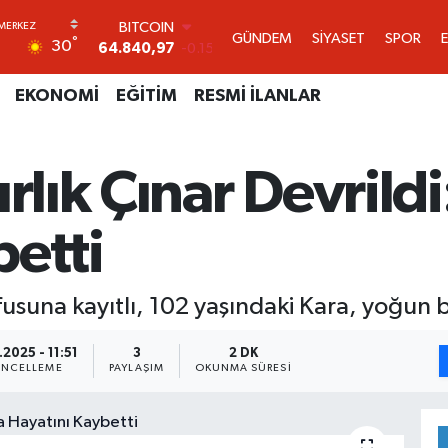
DOLAR
GÜNDEM
SİYASET
SPOR
°
30
47,7436
0.18
EURO
55,2510
0.32
EKONOMİ
EĞİTİM
RESMİ İLANLAR
STERLİN
64,4811
0.38
GRAM ALTIN
ırlık Çınar Devrild
6660.55
0
BİST100
13.779
-14
betti
BITCOIN
64.840,97
-0.15
usuna kayıtlı, 102 yaşındaki Kara, yoğun 
.2025 - 11:51
3
2 DK
NCELLEME
PAYLAŞIM
OKUNMA SÜRESI