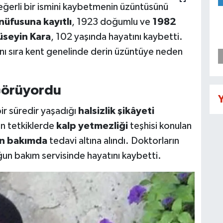
değerli bir ismini kaybetmenin üzüntüsünü
nüfusuna kayıtlı
, 1923 doğumlu ve
1982
üseyin Kara
, 102 yaşında hayatını kaybetti.
 yanı sıra kent genelinde derin üzüntüye neden
Görüyordu
Y
bir süredir yaşadığı
halsizlik şikâyeti
n tetkiklerde
kalp yetmezliği
teşhisi konulan
n bakımda
tedavi altına alındı. Doktorların
n bakım servisinde hayatını kaybetti.