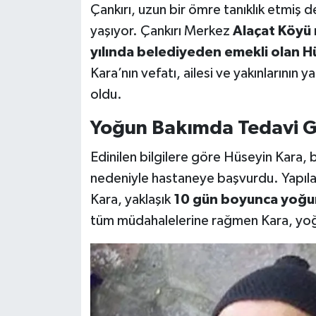
Çankırı, uzun bir ömre tanıklık etmiş 
KÜLTÜR SANAT
yaşıyor. Çankırı Merkez
Alaçat Köyü 
yılında belediyeden emekli olan H
MAGAZİN
Kara’nın vefatı, ailesi ve yakınlarının
oldu.
SAĞLIK
Yoğun Bakımda Tedavi 
SİYASET
Edinilen bilgilere göre Hüseyin Kara, 
SPOR
nedeniyle hastaneye başvurdu. Yapıla
Kara, yaklaşık
10 gün boyunca yoğu
TEKNOLOJİ
tüm müdahalelerine rağmen Kara, yoğu
VİZYONDAKİLER
YAŞAM