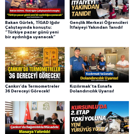
Bakan Gürlek, TİGAD Iğdır
Gençlik Merkezi Öğrencileri
Çalıştayında konuştu:
İtfaiyeyi Yakından Tanıdı!
“Türkiye pazar günü yeni
bir aydınlığa uyanacak”
Çankırı’da Termometreler
Kızılırmak’ta Esnafa
36 Dereceyi Görecek!
Dolandırıcılık Uyarısı!