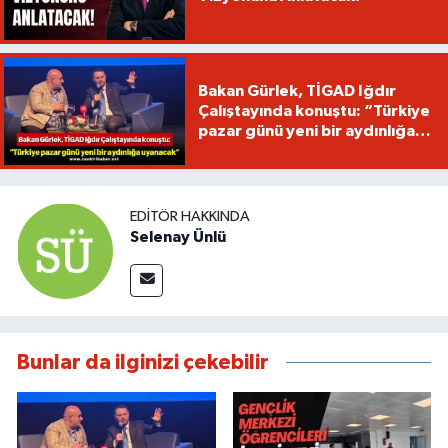
Bakan Gürlek, TİGAD Iğdır
Çalıştayında konuştu: “Türkiye
pazar günü yeni bir aydınlığa
uyanacak”
EDITÖR HAKKINDA
Selenay Ünlü
Bunlar da ilginizi çekebilir