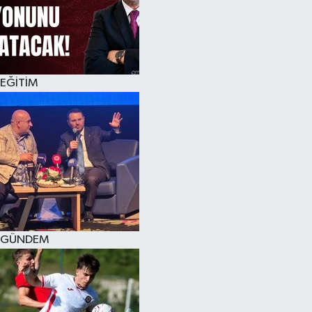
KÜLTÜR SANAT
MAGAZİN
EĞİTİM
SAĞLIK
SİYASET
SPOR
TEKNOLOJİ
VİZYONDAKİLER
GÜNDEM
YAŞAM