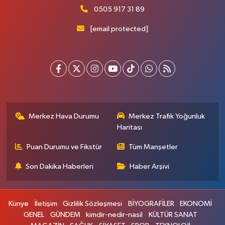
0505 917 31 89
[email protected]
Merkez Hava Durumu
Merkez Trafik Yoğunluk
Haritası
Puan Durumu ve Fikstür
Tüm Manşetler
Son Dakika Haberleri
Haber Arşivi
Künye
İletişim
Gizlilik Sözleşmesi
BİYOGRAFİLER
EKONOMİ
GENEL
GÜNDEM
kimdir-nedir-nasil
KÜLTÜR SANAT