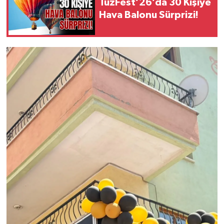
TuzFest’26’da 30 Kişiye
Hava Balonu Sürprizi!