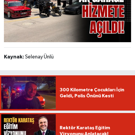
Kaynak:
Selenay Ünlü
300 Kilometre Çocukları İçin
Geldi, Polis Önünü Kesti
Rektör Karataş Eğitim
Vizyonunu Anlatacak!