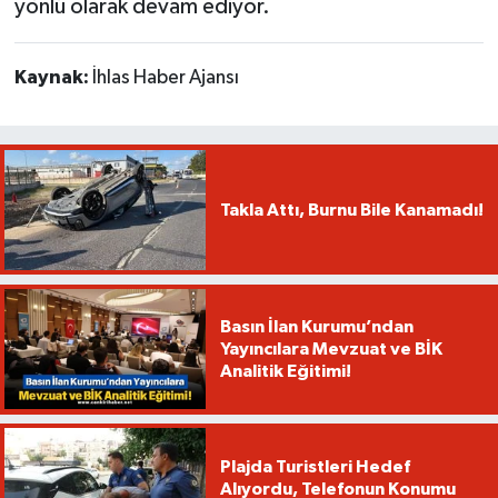
yönlü olarak devam ediyor.
Kaynak:
İhlas Haber Ajansı
Takla Attı, Burnu Bile Kanamadı!
Basın İlan Kurumu’ndan
Yayıncılara Mevzuat ve BİK
Analitik Eğitimi!
Plajda Turistleri Hedef
Alıyordu, Telefonun Konumu