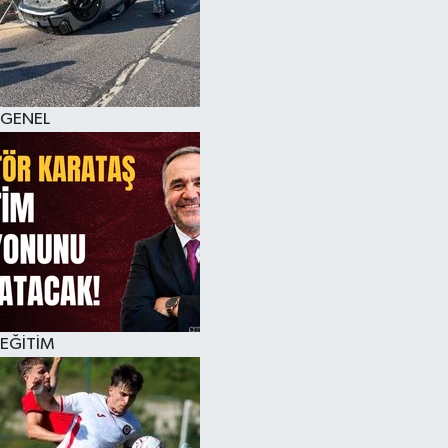
KÜLTÜR SANAT
MAGAZİN
GENEL
SAĞLIK
SİYASET
SPOR
TEKNOLOJİ
VİZYONDAKİLER
EĞİTİM
YAŞAM