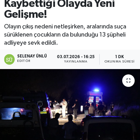
Kaybettiği Olayda Yeni
Gelişme!
Olayın çıkış nedeni netleşirken, aralarında suça
sürüklenen çocukların da bulunduğu 13 şüpheli
adliyeye sevk edildi.
SELENAY ÜNLÜ
03.07.2026 - 16:25
1 DK
EDITÖR
YAYINLANMA
OKUNMA SÜRESI