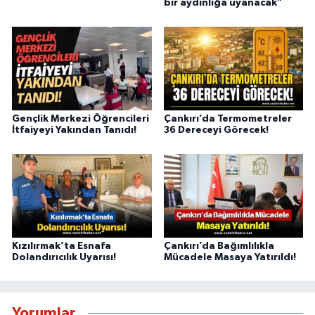
bir aydınlığa uyanacak”
Gençlik Merkezi Öğrencileri
Çankırı’da Termometreler
İtfaiyeyi Yakından Tanıdı!
36 Dereceyi Görecek!
Kızılırmak’ta Esnafa
Çankırı’da Bağımlılıkla
Dolandırıcılık Uyarısı!
Mücadele Masaya Yatırıldı!
Yorumlar