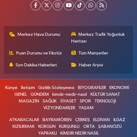
Merkez Hava Durumu
Merkez Trafik Yoğunluk
Haritası
Puan Durumu ve Fikstür
Tüm Manşetler
Son Dakika Haberleri
Haber Arşivi
Künye
İletişim
Gizlilik Sözleşmesi
BİYOGRAFİLER
EKONOMİ
GENEL
GÜNDEM
kimdir-nedir-nasil
KÜLTÜR SANAT
MAGAZİN
SAĞLIK
SİYASET
SPOR
TEKNOLOJİ
VİZYONDAKİLER
YAŞAM
ATKARACALAR
BAYRAMÖREN
ÇERKEŞ
ELDİVAN
ILGAZ
KIZILIRMAK
KORGUN
KURŞUNLU
ORTA
ŞABANÖZÜ
YAPRAKLI
KİMDİR NEDİR NASIL