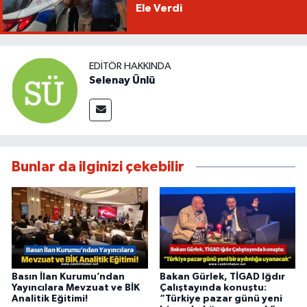
Ele Verdi
EDITÖR HAKKINDA
Selenay Ünlü
Bunlar da ilginizi çekebilir
Basın İlan Kurumu’ndan
Bakan Gürlek, TİGAD Iğdır
Yayıncılara Mevzuat ve BİK
Çalıştayında konuştu:
Analitik Eğitimi!
“Türkiye pazar günü yeni