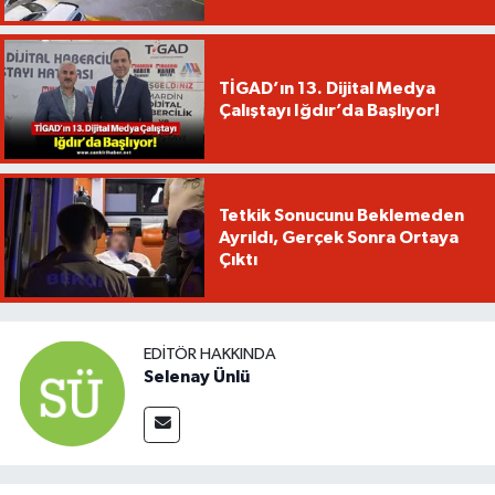
TİGAD’ın 13. Dijital Medya
Çalıştayı Iğdır’da Başlıyor!
Tetkik Sonucunu Beklemeden
Ayrıldı, Gerçek Sonra Ortaya
Çıktı
EDITÖR HAKKINDA
Selenay Ünlü