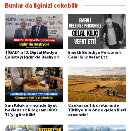
Bunlar da ilginizi çekebilir
TİGAD’ın 13. Dijital Medya
Emekli Belediye Personeli
Çalıştayı Iğdır’da Başlıyor!
Celal Kılıç Vefat Etti
Sarı Kılçık pirincinde fiyat
Çankırı çeltik üretiminde
beklentisi: Kilogramı 400
Türkiye'nin önde gelen illeri
TL'yi görebilir!
arasında!