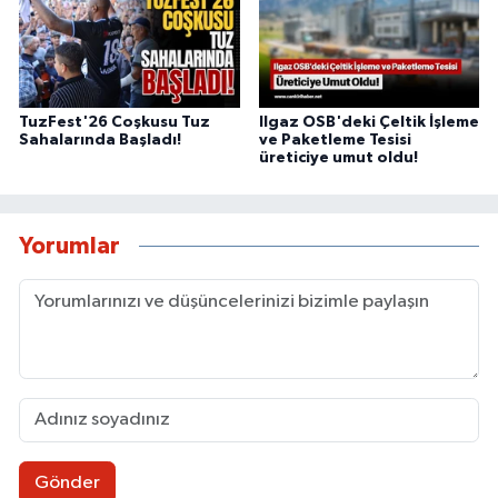
TuzFest'26 Coşkusu Tuz
Ilgaz OSB'deki Çeltik İşleme
Sahalarında Başladı!
ve Paketleme Tesisi
üreticiye umut oldu!
Yorumlar
Gönder