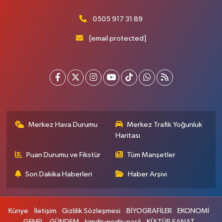
0505 917 31 89
[email protected]
Merkez Hava Durumu
Merkez Trafik Yoğunluk
Haritası
Puan Durumu ve Fikstür
Tüm Manşetler
Son Dakika Haberleri
Haber Arşivi
Künye
İletişim
Gizlilik Sözleşmesi
BİYOGRAFİLER
EKONOMİ
GENEL
GÜNDEM
kimdir-nedir-nasil
KÜLTÜR SANAT