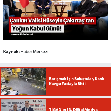
Kaynak:
Haber Merkezi
Barışmak İçin Buluştular, Kanlı
Kavga Faciayla Bitti
TİGAD’ın 13. Dijital Medya