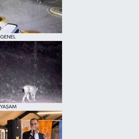
KÜLTÜR SANAT
MAGAZİN
GENEL
SAĞLIK
SİYASET
SPOR
TEKNOLOJİ
VİZYONDAKİLER
YAŞAM
YAŞAM