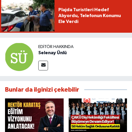
Plajda Turistleri Hedef
Alıyordu, Telefonun Konumu
Ele Verdi
EDITÖR HAKKINDA
Selenay Ünlü
Bunlar da ilginizi çekebilir