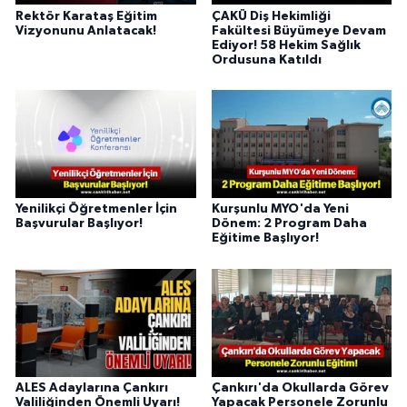
Rektör Karataş Eğitim
ÇAKÜ Diş Hekimliği
Vizyonunu Anlatacak!
Fakültesi Büyümeye Devam
Ediyor! 58 Hekim Sağlık
Ordusuna Katıldı
Yenilikçi Öğretmenler İçin
Kurşunlu MYO'da Yeni
Başvurular Başlıyor!
Dönem: 2 Program Daha
Eğitime Başlıyor!
ALES Adaylarına Çankırı
Çankırı'da Okullarda Görev
Valiliğinden Önemli Uyarı!
Yapacak Personele Zorunlu