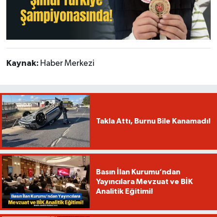
Kaynak:
Haber Merkezi
Takla Attı, Burnu Bile Kanamadı!
Basın İlan Kurumu’ndan
Yayıncılara Mevzuat ve BİK
Analitik Eğitimi!