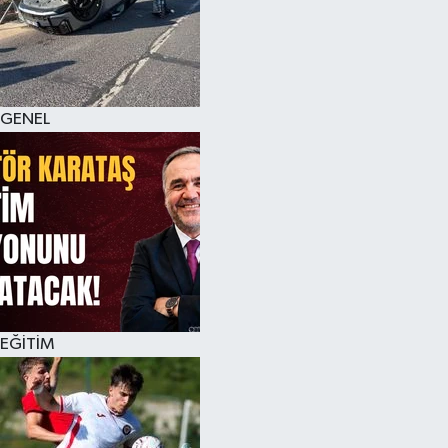
KÜLTÜR SANAT
MAGAZİN
GENEL
SAĞLIK
SİYASET
SPOR
TEKNOLOJİ
VİZYONDAKİLER
EĞİTİM
YAŞAM