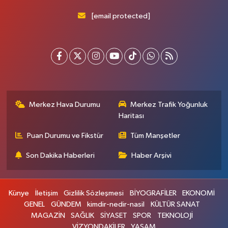
[email protected]
Merkez Hava Durumu
Merkez Trafik Yoğunluk
Haritası
Puan Durumu ve Fikstür
Tüm Manşetler
Son Dakika Haberleri
Haber Arşivi
Künye
İletişim
Gizlilik Sözleşmesi
BİYOGRAFİLER
EKONOMİ
GENEL
GÜNDEM
kimdir-nedir-nasil
KÜLTÜR SANAT
MAGAZİN
SAĞLIK
SİYASET
SPOR
TEKNOLOJİ
VİZYONDAKİLER
YAŞAM