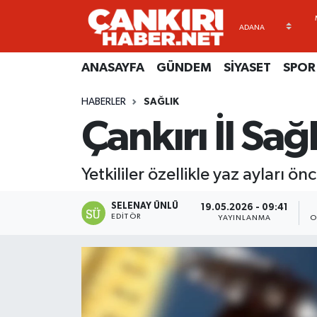
ANASAYFA
Künye
Merkez Hava Durumu
ANASAYFA
GÜNDEM
SİYASET
SPOR
GÜNDEM
İletişim
Merkez Trafik Yoğunluk Haritası
HABERLER
SAĞLIK
Çankırı İl Sa
SİYASET
Gizlilik Sözleşmesi
Süper Lig Puan Durumu ve Fikstür
SPOR
BİYOGRAFİLER
Tüm Manşetler
Yetkililer özellikle yaz ayları 
EKONOMİ
EKONOMİ
Son Dakika Haberleri
SELENAY ÜNLÜ
19.05.2026 - 09:41
EDITÖR
YAYINLANMA
O
EĞİTİM
GENEL
Haber Arşivi
RESMİ İLANLAR
GÜNDEM
kimdir-nedir-nasil