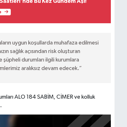
t Saatleri'nde Bu Kez Gündem Aşı!
e
suların uygun koşullarda muhafaza edilmesi
ın sağlık açısından risk oluşturan
e şüpheli durumları ilgili kurumlara
timlerimiz aralıksız devam edecek.”
rumları ALO 184 SABİM, CİMER ve kolluk
.