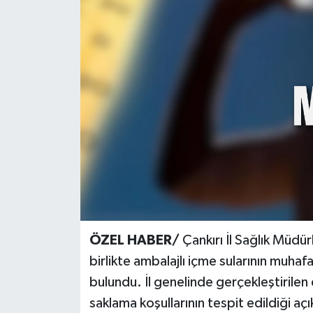
KÜLTÜR SANAT
MAGAZİN
SAĞLIK
SİYASET
SPOR
TEKNOLOJİ
VİZYONDAKİLER
ÖZEL HABER/
Çankırı İl Sağlık Müdür
birlikte ambalajlı içme sularının muhaf
YAŞAM
bulundu. İl genelinde gerçekleştirile
saklama koşullarının tespit edildiği açı