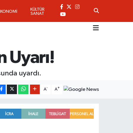
KÜLTÜR
EKONOMİ
SANAT
n Uyarı!
usunda uyardı.
-
+
A
A