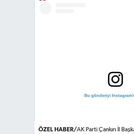
KÜLTÜR SANAT
MAGAZİN
SAĞLIK
SİYASET
SPOR
TEKNOLOJİ
Bu gönderiyi Instagram'
VİZYONDAKİLER
YAŞAM
ÖZEL HABER/
AK Parti Çankırı İl Baş