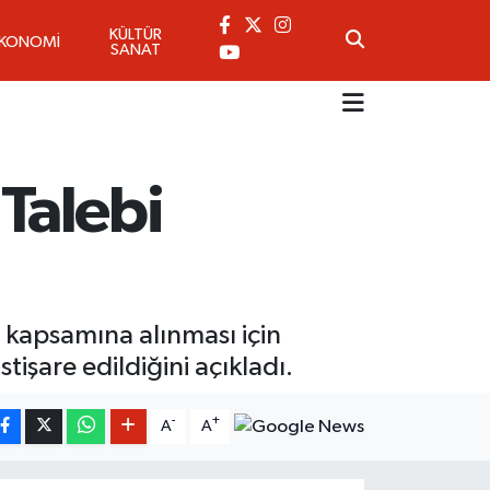
KÜLTÜR
EKONOMİ
SANAT
 Talebi
i kapsamına alınması için
tişare edildiğini açıkladı.
-
+
A
A