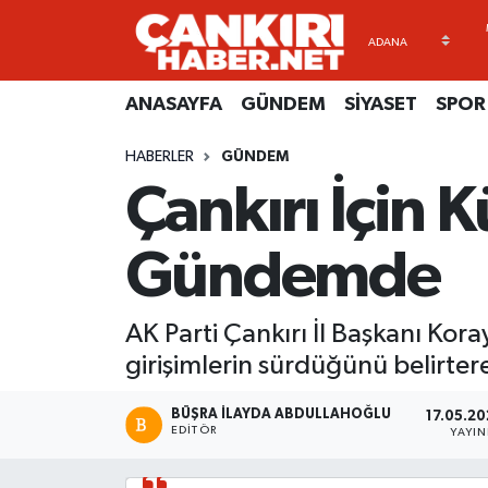
ANASAYFA
Künye
Merkez Hava Durumu
ANASAYFA
GÜNDEM
SİYASET
SPOR
GÜNDEM
İletişim
Merkez Trafik Yoğunluk Haritası
HABERLER
GÜNDEM
Çankırı İçin K
SİYASET
Gizlilik Sözleşmesi
Süper Lig Puan Durumu ve Fikstür
SPOR
BİYOGRAFİLER
Tüm Manşetler
Gündemde
EKONOMİ
EKONOMİ
Son Dakika Haberleri
AK Parti Çankırı İl Başkanı Kora
EĞİTİM
GENEL
Haber Arşivi
girişimlerin sürdüğünü belirtere
RESMİ İLANLAR
GÜNDEM
BÜŞRA İLAYDA ABDULLAHOĞLU
17.05.20
EDITÖR
YAYI
kimdir-nedir-nasil