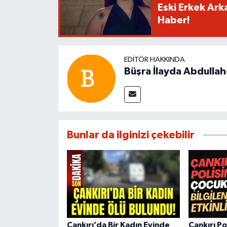
Eski Erkek Ark
Haber!
EDITÖR HAKKINDA
Büşra İlayda Abdulla
Bunlar da ilginizi çekebilir
Çankırı’da Bir Kadın Evinde
Çankırı P