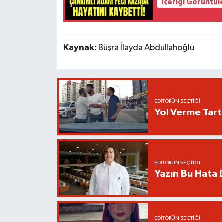
İçeriği Görüntül
Kaynak:
Büşra İlayda Abdullahoğlu
EDITÖRÜN SEÇTIĞI
Yol Verme Tart
EDITÖRÜN SEÇTIĞI
Yazın Bu Hata D
EDITÖRÜN SEÇTIĞI