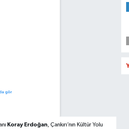
Y
da gör
kanı
Koray Erdoğan
, Çankırı’nın Kültür Yolu