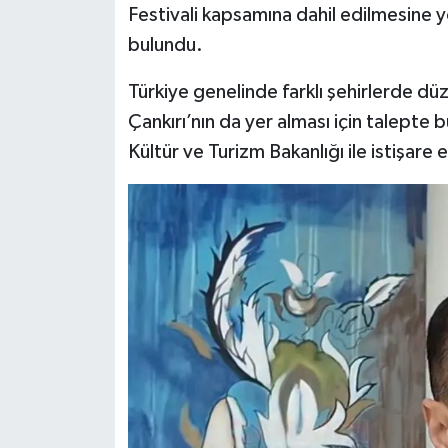
Festivali kapsamına dahil edilmesine y
bulundu.
Türkiye genelinde farklı şehirlerde dü
Çankırı’nın da yer alması için talept
Çankırı Haber Net (@cankirihabernet)'in 
Kültür ve Turizm Bakanlığı ile istişare ed