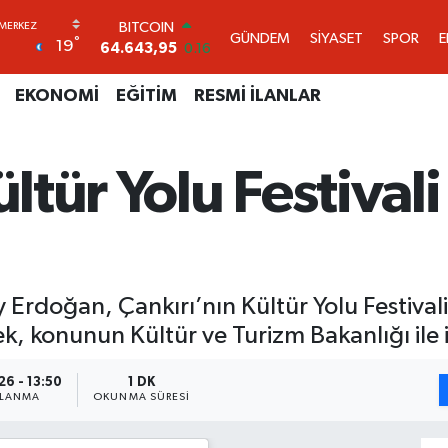
DOLAR
GÜNDEM
SİYASET
SPOR
°
19
47,6704
0
EURO
55,0406
-0.08
EKONOMİ
EĞİTİM
RESMİ İLANLAR
STERLİN
64,2143
0
GRAM ALTIN
ültür Yolu Festivali
6500.87
0.12
BİST100
13.799
70
BITCOIN
64.643,95
0.16
y Erdoğan, Çankırı’nın Kültür Yolu Festival
k, konunun Kültür ve Turizm Bakanlığı ile is
26 - 13:50
1 DK
NLANMA
OKUNMA SÜRESI