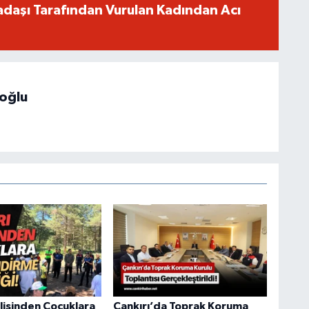
adaşı Tarafından Vurulan Kadından Acı
hoğlu
olisinden Çocuklara
Çankırı’da Toprak Koruma