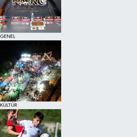
KÜLTÜR SANAT
MAGAZİN
GENEL
SAĞLIK
SİYASET
SPOR
TEKNOLOJİ
VİZYONDAKİLER
KÜLTÜR
YAŞAM