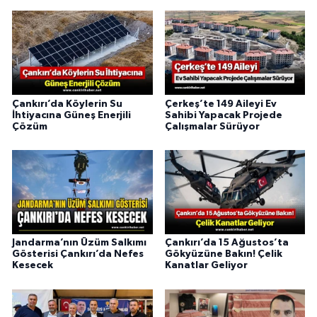
Çankırı’da Köylerin Su
Çerkeş’te 149 Aileyi Ev
İhtiyacına Güneş Enerjili
Sahibi Yapacak Projede
Çözüm
Çalışmalar Sürüyor
Jandarma’nın Üzüm Salkımı
Çankırı’da 15 Ağustos’ta
Gösterisi Çankırı’da Nefes
Gökyüzüne Bakın! Çelik
Kesecek
Kanatlar Geliyor