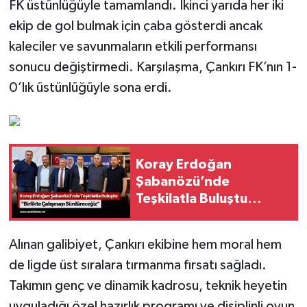
FK üstünlüğüyle tamamlandı. İkinci yarıda her iki
ekip de gol bulmak için çaba gösterdi ancak
kaleciler ve savunmaların etkili performansı
sonucu değiştirmedi. Karşılaşma, Çankırı FK’nın 1-
0’lık üstünlüğüyle sona erdi.
Koray Erdoğan
Şabanözü’nde
Teşkilatla Buluştu
“Birlikte Çalışmayı
Sürdüreceğiz”
Alınan galibiyet, Çankırı ekibine hem moral hem
de ligde üst sıralara tırmanma fırsatı sağladı.
Takımın genç ve dinamik kadrosu, teknik heyetin
uyguladığı özel hazırlık programı ve disiplinli oyun