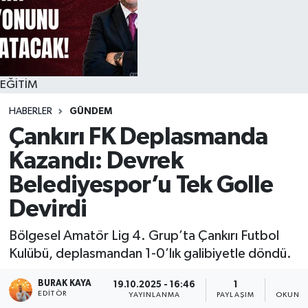
EĞİTİM
HABERLER
GÜNDEM
Çankırı FK Deplasmanda
Kazandı: Devrek
Belediyespor’u Tek Golle
Devirdi
Bölgesel Amatör Lig 4. Grup’ta Çankırı Futbol
Kulübü, deplasmandan 1-0’lık galibiyetle döndü.
BURAK KAYA
19.10.2025 - 16:46
1
2
EDITÖR
YAYINLANMA
PAYLAŞIM
OKUNMA