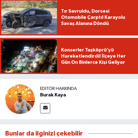
Tır Savruldu, Dorsesi
Otomobile Çarptı! Karayolu
Savaş Alanına Döndü
Konserler Taşköprü’yü
Hareketlendirdi! İlçeye Her
Gün On Binlerce Kişi Geliyor
EDITÖR HAKKINDA
Burak Kaya
Bunlar da ilginizi çekebilir