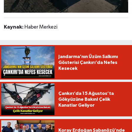
Kaynak:
Haber Merkezi
Jandarma’nın Üzüm Salkımı
Gösterisi Çankırı’da Nefes
Kesecek
Çankırı’da 15 Ağustos’ta
Gökyüzüne Bakın! Çelik
Kanatlar Geliyor
Koray Erdoğan Şabanözü’nde