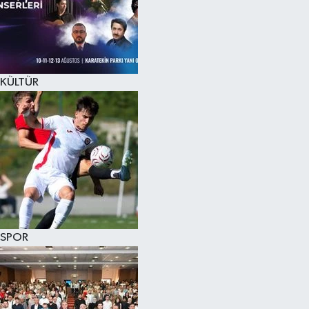
KÜLTÜR SANAT
MAGAZİN
KÜLTÜR
SAĞLIK
SİYASET
SPOR
TEKNOLOJİ
VİZYONDAKİLER
SPOR
YAŞAM