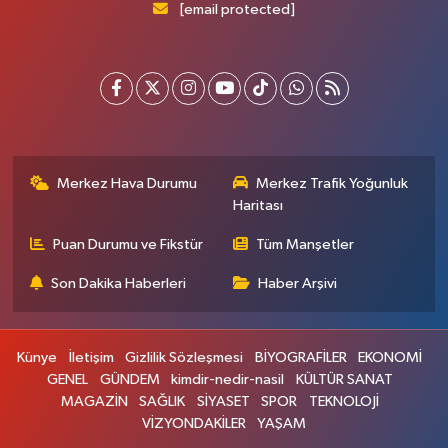
[email protected]
Merkez Hava Durumu
Merkez Trafik Yoğunluk
Haritası
Puan Durumu ve Fikstür
Tüm Manşetler
Son Dakika Haberleri
Haber Arşivi
Künye
İletişim
Gizlilik Sözleşmesi
BİYOGRAFİLER
EKONOMİ
GENEL
GÜNDEM
kimdir-nedir-nasil
KÜLTÜR SANAT
MAGAZİN
SAĞLIK
SİYASET
SPOR
TEKNOLOJİ
VİZYONDAKİLER
YAŞAM