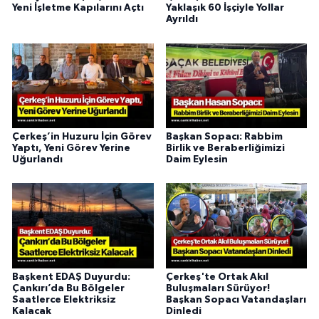
Yeni İşletme Kapılarını Açtı
Yaklaşık 60 İşçiyle Yollar
Ayrıldı
Çerkeş’in Huzuru İçin Görev
Başkan Sopacı: Rabbim
Yaptı, Yeni Görev Yerine
Birlik ve Beraberliğimizi
Uğurlandı
Daim Eylesin
Başkent EDAŞ Duyurdu:
Çerkeş'te Ortak Akıl
Çankırı’da Bu Bölgeler
Buluşmaları Sürüyor!
Saatlerce Elektriksiz
Başkan Sopacı Vatandaşları
Kalacak
Dinledi