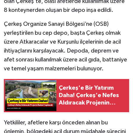
olan Çerkeş’te, olası afetlerde kullanılmak üzere
8 konteynerden oluşan bir depo inşa edildi.
Çerkeş Organize Sanayi Bölgesi’ne (OSB)
yerleştirilen bu cep depo, başta Çerkeş olmak
üzere Atkaracalar ve Kurşunlu ilçelerinin de acil
ihtiyaçlarını karşılayacak. Depoda, deprem ve
afet sonrası kullanılmak üzere acil gıda, battaniye
ve temel yaşam malzemeleri bulunuyor.
Çerkeş'e Bir Yatırım
Daha! Çerkeş'e Nefes
Aldıracak Projenin
İhalesi Yapılacak
Yetkililer, afetlere karşı önceden alınan bu
önlemin, bölgedeki acil durum müdahale sürecini