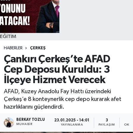
EĞİTİM
HABERLER
ÇERKEŞ
Çankırı Çerkeş’te AFAD
Cep Deposu Kuruldu: 3
İlçeye Hizmet Verecek
AFAD, Kuzey Anadolu Fay Hattı üzerindeki
Çerkeş’e 8 konteynerlik cep depo kurarak afet
hazırlıklarını güçlendirdi.
BERKAY TOZLU
23.01.2025 - 14:01
3
MUHABIR
YAYINLANMA
PAYLAŞIM
OKUN