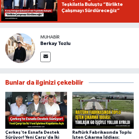
Teşkilatla Buluştu “Birlikte
Çalışmayı Sürdüreceğiz”
MUHABIR
Berkay Tozlu
Bunlar da ilginizi çekebilir
Çerkeş'te Esnafa Destek
Raftürk Fabrikasında Toplu
Sürüyor! Yeni Çarşı'da İki
İşten Çıkarma İddiası: