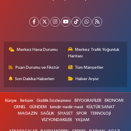
Merkez Hava Durumu
Merkez Trafik Yoğunluk
Haritası
Puan Durumu ve Fikstür
Tüm Manşetler
Son Dakika Haberleri
Haber Arşivi
Künye
İletişim
Gizlilik Sözleşmesi
BİYOGRAFİLER
EKONOMİ
GENEL
GÜNDEM
kimdir-nedir-nasil
KÜLTÜR SANAT
MAGAZİN
SAĞLIK
SİYASET
SPOR
TEKNOLOJİ
VİZYONDAKİLER
YAŞAM