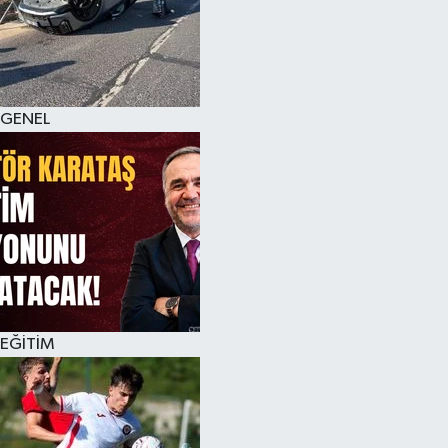
KÜLTÜR SANAT
MAGAZİN
GENEL
SAĞLIK
SİYASET
SPOR
TEKNOLOJİ
VİZYONDAKİLER
EĞİTİM
YAŞAM