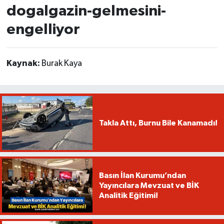
dogalgazin-gelmesini-
engelliyor
Kaynak:
Burak Kaya
Takla Attı, Burnu Bile Kanamadı!
Basın İlan Kurumu’ndan
Yayıncılara Mevzuat ve BİK
Analitik Eğitimi!