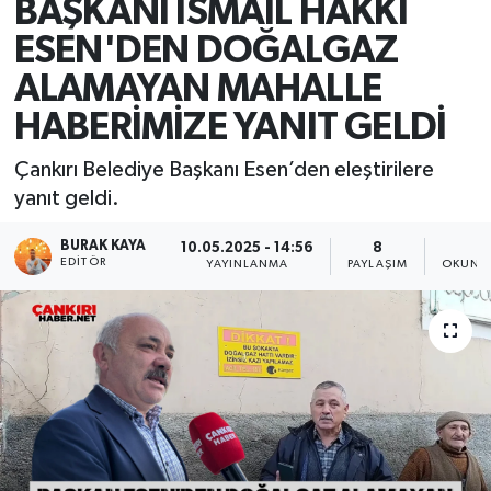
BAŞKANI İSMAİL HAKKI
ESEN'DEN DOĞALGAZ
ALAMAYAN MAHALLE
HABERİMİZE YANIT GELDİ
Çankırı Belediye Başkanı Esen’den eleştirilere
yanıt geldi.
BURAK KAYA
10.05.2025 - 14:56
8
1
EDITÖR
YAYINLANMA
PAYLAŞIM
OKUNMA