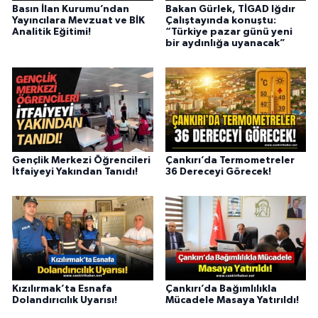
Basın İlan Kurumu’ndan
Bakan Gürlek, TİGAD Iğdır
Yayıncılara Mevzuat ve BİK
Çalıştayında konuştu:
Analitik Eğitimi!
“Türkiye pazar günü yeni
bir aydınlığa uyanacak”
Gençlik Merkezi Öğrencileri
Çankırı’da Termometreler
İtfaiyeyi Yakından Tanıdı!
36 Dereceyi Görecek!
Kızılırmak’ta Esnafa
Çankırı’da Bağımlılıkla
Dolandırıcılık Uyarısı!
Mücadele Masaya Yatırıldı!