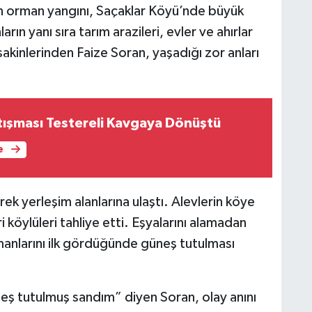
an orman yangını, Saçaklar Köyü’nde büyük
rın yanı sıra tarım arazileri, evler ve ahırlar
kinlerinden Faize Soran, yaşadığı zor anları
tışması Testereli Kavgaya Dönüştü
e
ek yerleşim alanlarına ulaştı. Alevlerin köye
i köylüleri tahliye etti. Eşyalarını alamadan
anlarını ilk gördüğünde güneş tutulması
neş tutulmuş sandım” diyen Soran, olay anını