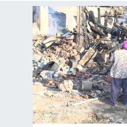
KÜLTÜR SANAT
MAGAZİN
SAĞLIK
SİYASET
SPOR
TEKNOLOJİ
VİZYONDAKİLER
YAŞAM