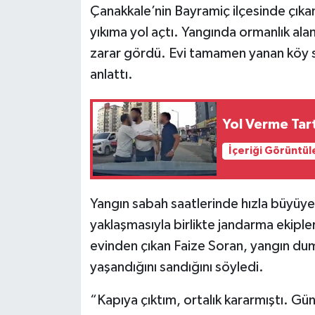
Çanakkale’nin Bayramiç ilçesinde çık
yıkıma yol açtı. Yangında ormanlık alanla
zarar gördü. Evi tamamen yanan köy sa
anlattı.
Yol Verme Tar
İçeriği Görüntül
Yangın sabah saatlerinde hızla büyüyer
yaklaşmasıyla birlikte jandarma ekipler
evinden çıkan Faize Soran, yangın dum
yaşandığını sandığını söyledi.
“Kapıya çıktım, ortalık kararmıştı. Gü