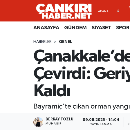
ANASAYFA
Künye
Merkez Hava Durumu
ANASAYFA
GÜNDEM
SİYASET
SPOR
GÜNDEM
İletişim
Merkez Trafik Yoğunluk Haritası
HABERLER
GENEL
Çanakkale’de
SİYASET
Gizlilik Sözleşmesi
Süper Lig Puan Durumu ve Fikstür
SPOR
BİYOGRAFİLER
Tüm Manşetler
Çevirdi: Geri
EKONOMİ
EKONOMİ
Son Dakika Haberleri
Kaldı
EĞİTİM
GENEL
Haber Arşivi
Bayramiç’te çıkan orman yangın
RESMİ İLANLAR
GÜNDEM
BERKAY TOZLU
09.08.2025 - 14:04
MUHABIR
YAYINLANMA
kimdir-nedir-nasil