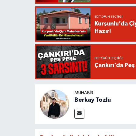
EDITÖRÜN SEÇTIĞI
Kurşunlu’da Çi
Hazır!
EDITÖRÜN SEÇTIĞI
Çankırı’da Peş 
MUHABIR
Berkay Tozlu