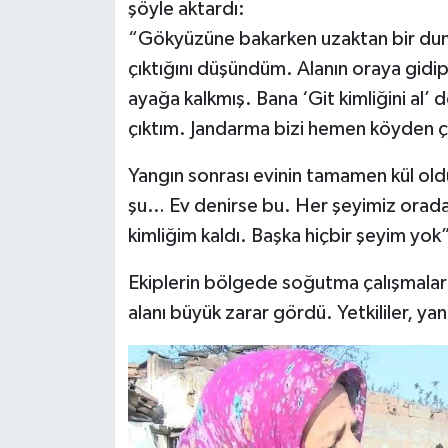
şöyle aktardı:
“Gökyüzüne bakarken uzaktan bir du
çıktığını düşündüm. Alanın oraya gid
ayağa kalkmış. Bana ‘Git kimliğini al’ 
çıktım. Jandarma bizi hemen köyden çık
Yangın sonrası evinin tamamen kül ol
şu… Ev denirse bu. Her şeyimiz oraday
kimliğim kaldı. Başka hiçbir şeyim yok”
Ekiplerin bölgede soğutma çalışmalar
alanı büyük zarar gördü. Yetkililer, yan