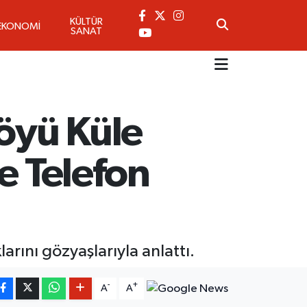
KÜLTÜR
EKONOMİ
SANAT
öyü Küle
e Telefon
rını gözyaşlarıyla anlattı.
-
+
A
A