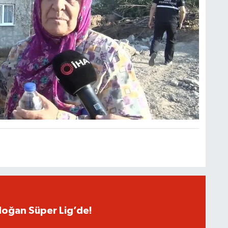
oğan Süper Lig’de!