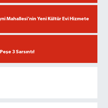
yni Mahallesi’nin Yeni Kültür Evi Hizmete
Peşe 3 Sarsıntı!