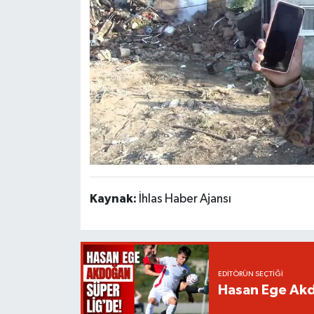
Kaynak:
İhlas Haber Ajansı
EDITÖRÜN SEÇTIĞI
Hasan Ege Akd