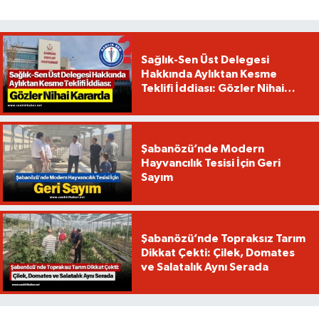
Sağlık-Sen Üst Delegesi
Hakkında Aylıktan Kesme
Teklifi İddiası: Gözler Nihai
Kararda
Şabanözü’nde Modern
Hayvancılık Tesisi İçin Geri
Sayım
Şabanözü’nde Topraksız Tarım
Dikkat Çekti: Çilek, Domates
ve Salatalık Aynı Serada