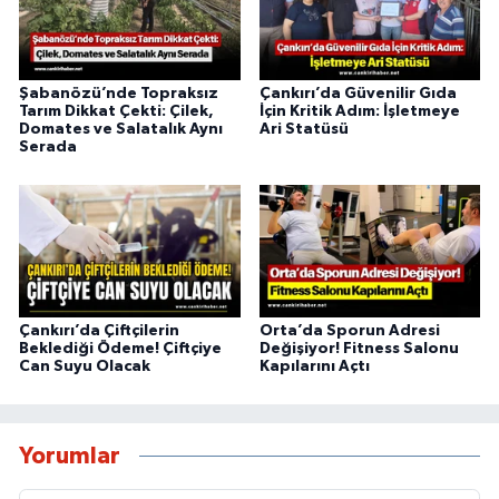
Şabanözü’nde Topraksız
Çankırı’da Güvenilir Gıda
Tarım Dikkat Çekti: Çilek,
İçin Kritik Adım: İşletmeye
Domates ve Salatalık Aynı
Ari Statüsü
Serada
Çankırı’da Çiftçilerin
Orta’da Sporun Adresi
Beklediği Ödeme! Çiftçiye
Değişiyor! Fitness Salonu
Can Suyu Olacak
Kapılarını Açtı
Yorumlar