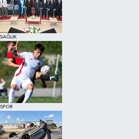
KÜLTÜR SANAT
MAGAZİN
SAĞLIK
SAĞLIK
SİYASET
SPOR
TEKNOLOJİ
VİZYONDAKİLER
SPOR
YAŞAM