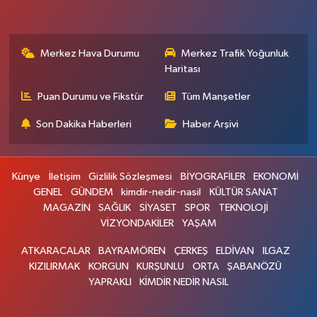
Merkez Hava Durumu
Merkez Trafik Yoğunluk
Haritası
Puan Durumu ve Fikstür
Tüm Manşetler
Son Dakika Haberleri
Haber Arşivi
Künye
İletişim
Gizlilik Sözleşmesi
BİYOGRAFİLER
EKONOMİ
GENEL
GÜNDEM
kimdir-nedir-nasil
KÜLTÜR SANAT
MAGAZİN
SAĞLIK
SİYASET
SPOR
TEKNOLOJİ
VİZYONDAKİLER
YAŞAM
ATKARACALAR
BAYRAMÖREN
ÇERKEŞ
ELDİVAN
ILGAZ
KIZILIRMAK
KORGUN
KURŞUNLU
ORTA
ŞABANÖZÜ
YAPRAKLI
KİMDİR NEDİR NASIL