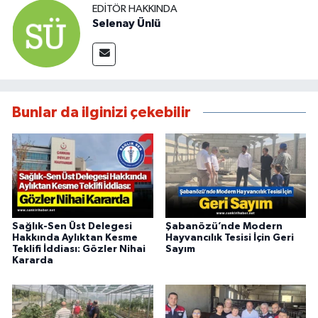
EDITÖR HAKKINDA
Selenay Ünlü
Bunlar da ilginizi çekebilir
Sağlık-Sen Üst Delegesi
Şabanözü’nde Modern
Hakkında Aylıktan Kesme
Hayvancılık Tesisi İçin Geri
Teklifi İddiası: Gözler Nihai
Sayım
Kararda