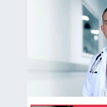
KÜLTÜR SANAT
MAGAZİN
SAĞLIK
SİYASET
SPOR
TEKNOLOJİ
VİZYONDAKİLER
YAŞAM