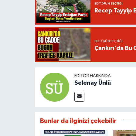
EDITÖRÜN SEÇTIĞI
Recep Tayyip E
EDITÖRÜN SEÇTIĞI
Çankırı'da Bu 
EDITÖR HAKKINDA
Selenay Ünlü
Bunlar da ilginizi çekebilir