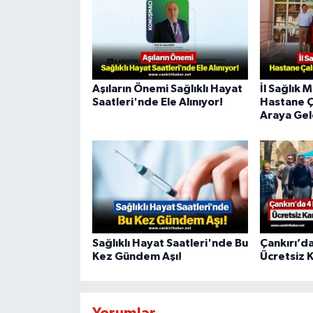
Aşıların Önemi Sağlıklı Hayat
İl Sağlık 
Saatleri'nde Ele Alınıyor!
Hastane Ça
Araya Gel
Sağlıklı Hayat Saatleri'nde Bu
Çankırı’da
Kez Gündem Aşı!
Ücretsiz 