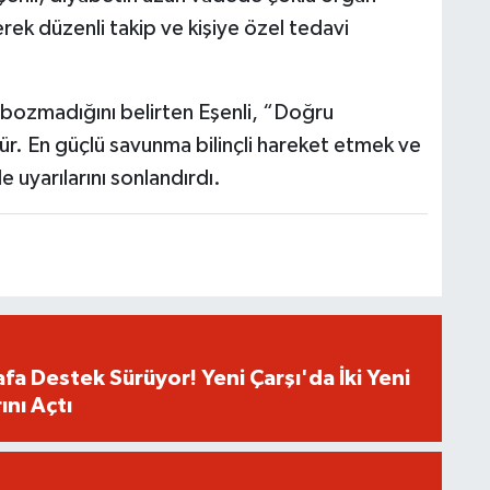
rek düzenli takip ve kişiye özel tedavi
ı bozmadığını belirten Eşenli, “Doğru
r. En güçlü savunma bilinçli hareket etmek ve
e uyarılarını sonlandırdı.
fa Destek Sürüyor! Yeni Çarşı'da İki Yeni
ını Açtı