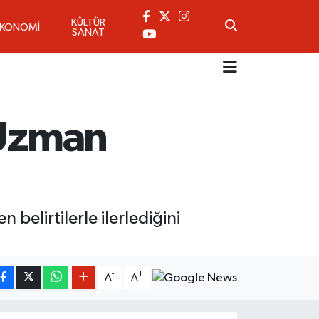
KÜLTÜR
EKONOMİ
SANAT
 Uzman
belirtilerle ilerlediğini
-
+
A
A