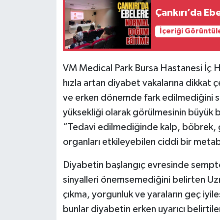
Çankırı’da Eb
İçeriği Görüntül
VM Medical Park Bursa Hastanesi İç Ha
hızla artan diyabet vakalarına dikkat ç
ve erken dönemde fark edilmediğini sö
yüksekliği olarak görülmesinin büyük b
“Tedavi edilmediğinde kalp, böbrek, 
organları etkileyebilen ciddi bir metab
Diyabetin başlangıç evresinde semptom
sinyalleri önemsemediğini belirten Uzm
çıkma, yorgunluk ve yaraların geç iyi
bunlar diyabetin erken uyarıcı belirtile