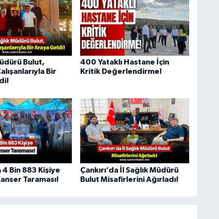
Müdürü Bulut,
400 Yataklı Hastane İçin
lışanlarıyla Bir
Kritik Değerlendirme!
di!
 4 Bin 883 Kişiye
Çankırı’da İl Sağlık Müdürü
Kanser Taraması!
Bulut Misafirlerini Ağırladı!