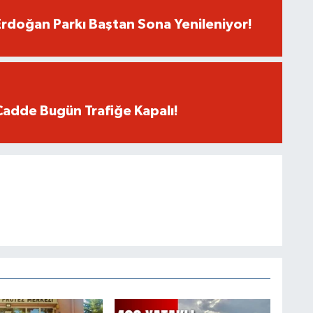
rdoğan Parkı Baştan Sona Yenileniyor!
Cadde Bugün Trafiğe Kapalı!