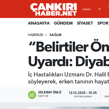
ANASAYFA
Künye
Merkez Hava Durumu
ANASAYFA
GÜNDEM
SİYASET
SPOR
GÜNDEM
İletişim
Merkez Trafik Yoğunluk Haritası
HABERLER
SAĞLIK
“Belirtiler 
SİYASET
Gizlilik Sözleşmesi
Süper Lig Puan Durumu ve Fikstür
SPOR
BİYOGRAFİLER
Tüm Manşetler
Uyardı: Diyabe
EKONOMİ
EKONOMİ
Son Dakika Haberleri
İç Hastalıkları Uzmanı Dr. Halil
EĞİTİM
GENEL
Haber Arşivi
söyleyerek, erken tanının haya
RESMİ İLANLAR
GÜNDEM
SELENAY ÜNLÜ
12.12.2025 - 15:35
EDITÖR
YAYINLANMA
OK
kimdir-nedir-nasil