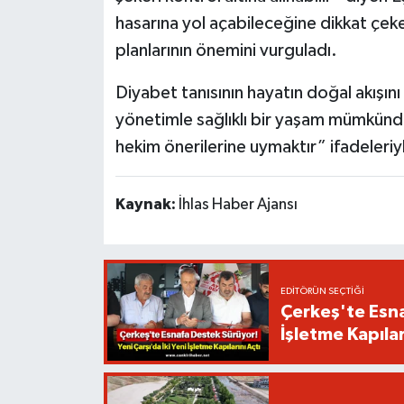
hasarına yol açabileceğine dikkat çeke
planlarının önemini vurguladı.
Diyabet tanısının hayatın doğal akışın
yönetimle sağlıklı bir yaşam mümkündü
hekim önerilerine uymaktır” ifadeleriyl
Kaynak:
İhlas Haber Ajansı
EDITÖRÜN SEÇTIĞI
Çerkeş'te Esna
İşletme Kapılar