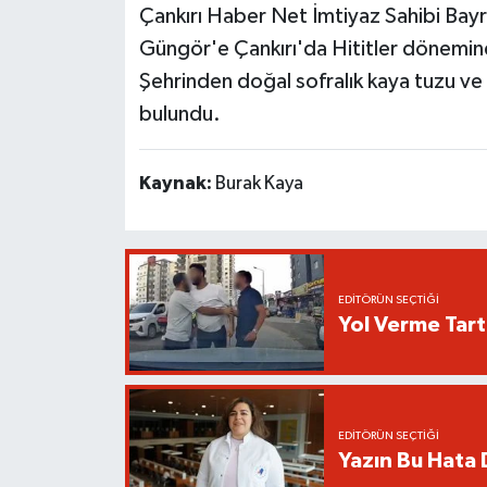
Çankırı Haber Net İmtiyaz Sahibi Ba
Güngör'e Çankırı'da Hititler dönemind
Şehrinden doğal sofralık kaya tuzu ve
bulundu.
Kaynak:
Burak Kaya
EDITÖRÜN SEÇTIĞI
Yol Verme Tart
EDITÖRÜN SEÇTIĞI
Yazın Bu Hata D