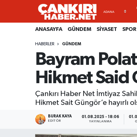
ANASAYFA
Künye
Merkez Hava Durumu
ANASAYFA
GÜNDEM
SİYASET
SPOR
GÜNDEM
İletişim
Merkez Trafik Yoğunluk Haritası
HABERLER
GÜNDEM
Bayram Polat
SİYASET
Gizlilik Sözleşmesi
Süper Lig Puan Durumu ve Fikstür
SPOR
BİYOGRAFİLER
Tüm Manşetler
Hikmet Said G
EKONOMİ
EKONOMİ
Son Dakika Haberleri
Çankırı Haber Net İmtiyaz Sah
EĞİTİM
GENEL
Haber Arşivi
Hikmet Sait Güngör’e hayırlı o
RESMİ İLANLAR
GÜNDEM
BURAK KAYA
01.08.2025 - 18:06
01.0
EDITÖR
YAYINLANMA
kimdir-nedir-nasil