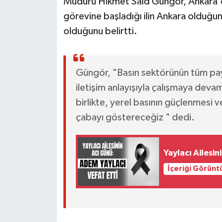
Müdürü Hikmet Said Güngör, Ankara'd
görevine başladığı ilin Ankara olduğun
olduğunu belirtti.
Güngör, "Basın sektörünün tüm payda
iletişim anlayışıyla çalışmaya de
birlikte, yerel basının güçlenmesi 
çabayı göstereceğiz " dedi.
Yaylacı Ailesin
İçeriği Görünt