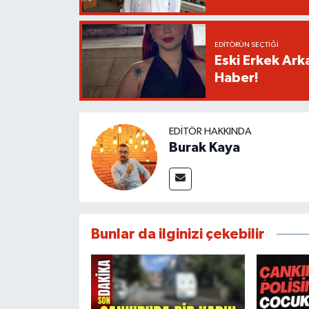
EDITÖRÜN SEÇTIĞI
Eski Erkek Ark
Haber!
EDITÖR HAKKINDA
Burak Kaya
Bunlar da ilginizi çekebilir