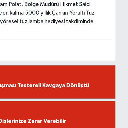
yram Polat, Bölge Müdürü Hikmet Said
en kalma 5000 yıllık Çankırı Yeraltı Tuz
 yöresel tuz lamba hediyesi takdiminde
ışması Testereli Kavgaya Dönüştü
işlerinize Zarar Verebilir