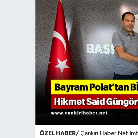
KÜLTÜR SANAT
MAGAZİN
SAĞLIK
SİYASET
SPOR
TEKNOLOJİ
VİZYONDAKİLER
YAŞAM
ÖZEL HABER/
Çankırı Haber Net İmt