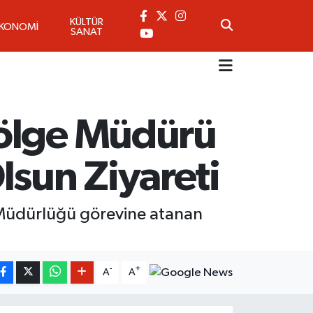
KÜLTÜR
EKONOMİ
SANAT
Bölge Müdürü
lsun Ziyareti
 Müdürlüğü görevine atanan
-
+
A
A