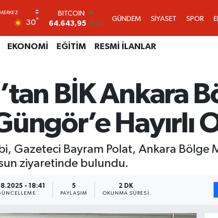
DOLAR
GÜNDEM
SİYASET
SPOR
°
30
47,6006
0.06
EURO
55,0250
0.02
EKONOMİ
EĞİTİM
RESMİ İLANLAR
STERLİN
64,2398
0.2
GRAM ALTIN
’tan BİK Ankara 
6513.94
0.32
BİST100
13.768
48
üngör’e Hayırlı O
BITCOIN
64.643,95
0.16
ibi, Gazeteci Bayram Polat, Ankara Bölge
lsun ziyaretinde bulundu.
8.2025 - 18:41
5
2 DK
GÜNCELLEME
PAYLAŞIM
OKUNMA SÜRESI