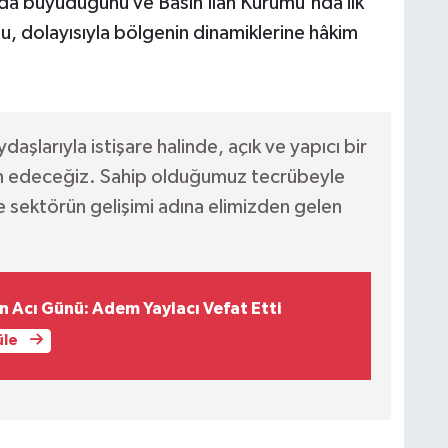
a büyüdüğünü ve Basın İlan Kurumu'nda ilk
u, dolayısıyla bölgenin dinamiklerine hâkim
şlarıyla istişare halinde, açık ve yapıcı bir
vam edeceğiz. Sahip olduğumuz tecrübeyle
ve sektörün gelişimi adına elimizden gelen
in Acı Günü: Adem Yaylacı Vefat Etti
üle