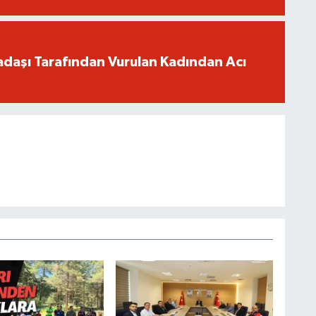
adaşı Tarafından Vurulan Kadından Acı