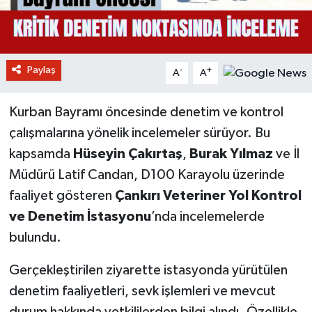
Paylaş
-
+
A
A
Kurban Bayramı öncesinde denetim ve kontrol
çalışmalarına yönelik incelemeler sürüyor. Bu
kapsamda
Hüseyin Çakırtaş
,
Burak Yılmaz
ve İl
Müdürü Latif Candan, D100 Karayolu üzerinde
faaliyet gösteren
Çankırı Veteriner Yol Kontrol
ve Denetim İstasyonu
’nda incelemelerde
bulundu.
Gerçekleştirilen ziyarette istasyonda yürütülen
denetim faaliyetleri, sevk işlemleri ve mevcut
durum hakkında yetkililerden bilgi alındı. Özellikle