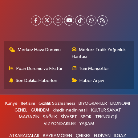
Merkez Hava Durumu
Merkez Trafik Yoğunluk
Haritası
Puan Durumu ve Fikstür
Tüm Manşetler
Son Dakika Haberleri
Haber Arşivi
Künye
İletişim
Gizlilik Sözleşmesi
BİYOGRAFİLER
EKONOMİ
GENEL
GÜNDEM
kimdir-nedir-nasil
KÜLTÜR SANAT
MAGAZİN
SAĞLIK
SİYASET
SPOR
TEKNOLOJİ
VİZYONDAKİLER
YAŞAM
ATKARACALAR
BAYRAMÖREN
ÇERKEŞ
ELDİVAN
ILGAZ