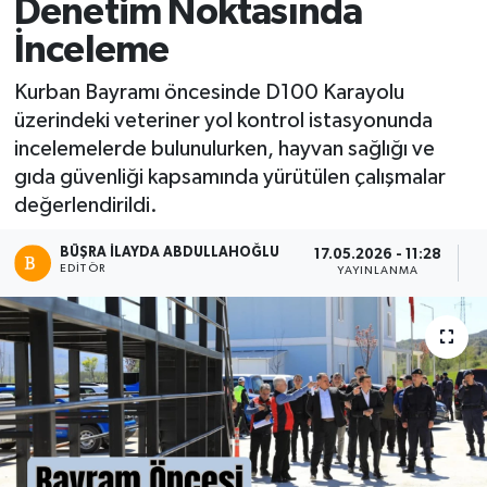
Denetim Noktasında
İnceleme
Kurban Bayramı öncesinde D100 Karayolu
üzerindeki veteriner yol kontrol istasyonunda
incelemelerde bulunulurken, hayvan sağlığı ve
gıda güvenliği kapsamında yürütülen çalışmalar
değerlendirildi.
BÜŞRA İLAYDA ABDULLAHOĞLU
17.05.2026 - 11:28
EDITÖR
YAYINLANMA
O