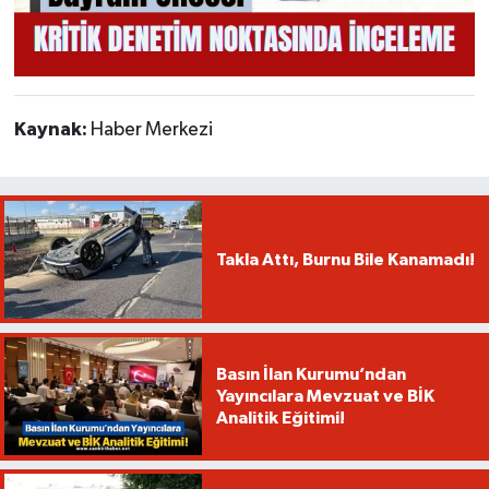
Kaynak:
Haber Merkezi
Takla Attı, Burnu Bile Kanamadı!
Basın İlan Kurumu’ndan
Yayıncılara Mevzuat ve BİK
Analitik Eğitimi!