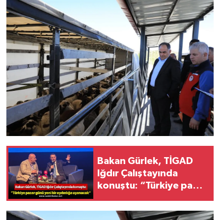
Bakan Gürlek, TİGAD
Iğdır Çalıştayında
konuştu: “Türkiye pazar
günü yeni bir aydınlığa
uyanacak”