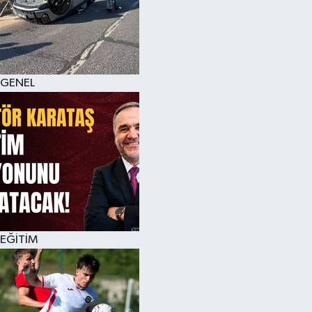
KÜLTÜR SANAT
MAGAZİN
GENEL
SAĞLIK
SİYASET
SPOR
TEKNOLOJİ
VİZYONDAKİLER
EĞİTİM
YAŞAM