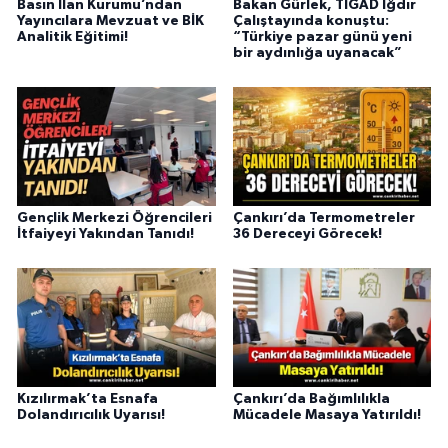
Basın İlan Kurumu’ndan
Bakan Gürlek, TİGAD Iğdır
Yayıncılara Mevzuat ve BİK
Çalıştayında konuştu:
Analitik Eğitimi!
“Türkiye pazar günü yeni
bir aydınlığa uyanacak”
Gençlik Merkezi Öğrencileri
Çankırı’da Termometreler
İtfaiyeyi Yakından Tanıdı!
36 Dereceyi Görecek!
Kızılırmak’ta Esnafa
Çankırı’da Bağımlılıkla
Dolandırıcılık Uyarısı!
Mücadele Masaya Yatırıldı!