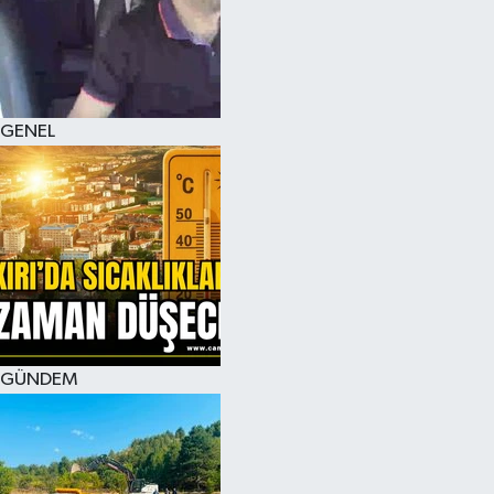
KÜLTÜR SANAT
MAGAZİN
GENEL
SAĞLIK
SİYASET
SPOR
TEKNOLOJİ
VİZYONDAKİLER
GÜNDEM
YAŞAM