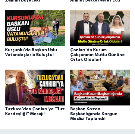
Zaman Düşecek?
Ahmet Battal Vefat Etti
Kurşunlu’da Başkan Uslu
Çankırı’da Kurum
Vatandaşlarla Buluştu!
Çalışanının Mutlu Gününe
Ortak Oldular!
Tuzluca’dan Çankırı’ya “Tuz
Başkan Kozan
Kardeşliği” Mesajı!
Başkanlığında Korgun
Meclisi Toplandı!