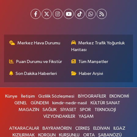
Merkez Hava Durumu
Merkez Trafik Yoğunluk
Haritası
Puan Durumu ve Fikstür
Tüm Manşetler
Son Dakika Haberleri
Haber Arşivi
Künye
İletişim
Gizlilik Sözleşmesi
BİYOGRAFİLER
EKONOMİ
GENEL
GÜNDEM
kimdir-nedir-nasil
KÜLTÜR SANAT
MAGAZİN
SAĞLIK
SİYASET
SPOR
TEKNOLOJİ
VİZYONDAKİLER
YAŞAM
ATKARACALAR
BAYRAMÖREN
ÇERKEŞ
ELDİVAN
ILGAZ
KIZILIRMAK
KORGUN
KURŞUNLU
ORTA
ŞABANÖZÜ