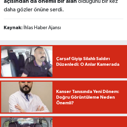
açısından da önemli bir alan
olduğunu bir kez
daha gözler önüne serdi.
Kaynak:
İhlas Haber Ajansı
Çarşaf Giyip Silahlı Saldırı
Düzenledi: O Anlar Kamerada
Kanser Tanısında Yeni Dönem:
Doğru Görüntüleme Neden
Önemli?