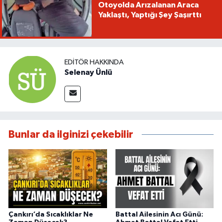
Otoyolda Arızalanan Araca
Yaklaştı, Yaptığı Şey Şaşırttı
EDITÖR HAKKINDA
Selenay Ünlü
Bunlar da ilginizi çekebilir
Çankırı’da Sıcaklıklar Ne
Battal Ailesinin Acı Günü: