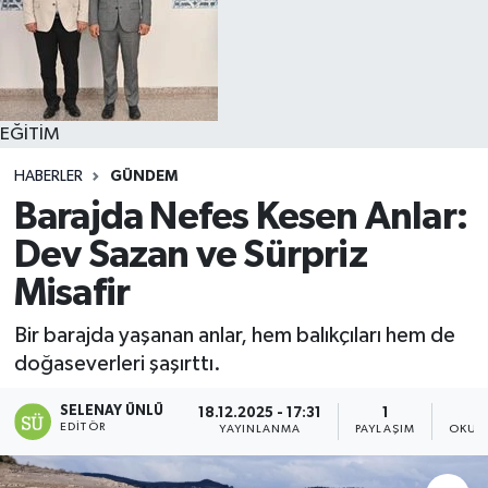
EĞİTİM
HABERLER
GÜNDEM
Barajda Nefes Kesen Anlar:
Dev Sazan ve Sürpriz
Misafir
Bir barajda yaşanan anlar, hem balıkçıları hem de
doğaseverleri şaşırttı.
SELENAY ÜNLÜ
18.12.2025 - 17:31
1
EDITÖR
YAYINLANMA
PAYLAŞIM
OKUN