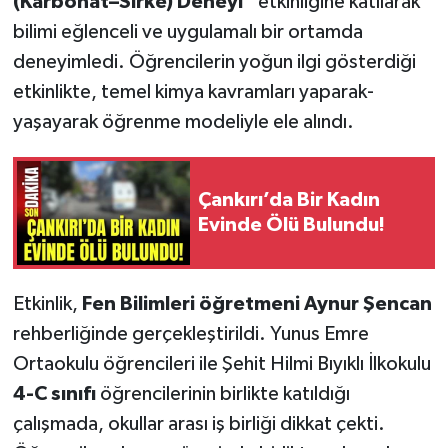
(Karbonat–Sirke) Deneyi”
etkinliğine katılarak
bilimi eğlenceli ve uygulamalı bir ortamda
deneyimledi. Öğrencilerin yoğun ilgi gösterdiği
etkinlikte, temel kimya kavramları yaparak-
yaşayarak öğrenme modeliyle ele alındı.
Çankırı’da Bir Kadın
Evinde Ölü Bulundu!
Etkinlik,
Fen Bilimleri öğretmeni Aynur Şencan
rehberliğinde gerçekleştirildi. Yunus Emre
Ortaokulu öğrencileri ile Şehit Hilmi Bıyıklı İlkokulu
4-C sınıfı
öğrencilerinin birlikte katıldığı
çalışmada, okullar arası iş birliği dikkat çekti.