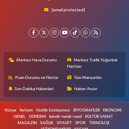
[email protected]
Merkez Hava Durumu
Merkez Trafik Yoğunluk
Haritası
Puan Durumu ve Fikstür
Tüm Manşetler
Son Dakika Haberleri
Haber Arşivi
Künye
İletişim
Gizlilik Sözleşmesi
BİYOGRAFİLER
EKONOMİ
GENEL
GÜNDEM
kimdir-nedir-nasil
KÜLTÜR SANAT
MAGAZİN
SAĞLIK
SİYASET
SPOR
TEKNOLOJİ