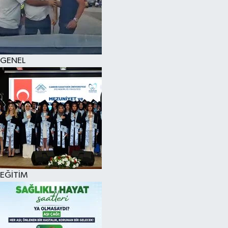
KÜLTÜR SANAT
MAGAZİN
GENEL
SAĞLIK
SİYASET
SPOR
TEKNOLOJİ
VİZYONDAKİLER
EĞİTİM
YAŞAM