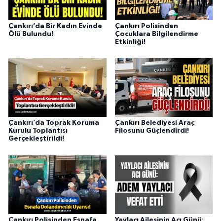
Çankırı’da Bir Kadın Evinde
Çankırı Polisinden
Ölü Bulundu!
Çocuklara Bilgilendirme
Etkinliği!
Çankırı’da Toprak Koruma
Çankırı Belediyesi Araç
Kurulu Toplantısı
Filosunu Güçlendirdi!
Gerçekleştirildi!
Çankırı Polisinden Esnafa
Yaylacı Ailesinin Acı Günü: