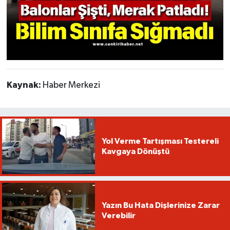
Kaynak:
Haber Merkezi
Yol Verme Tartışması Testereli
Kavgaya Dönüştü
Yazın Bu Hata Dişlerinize Zarar
Verebilir