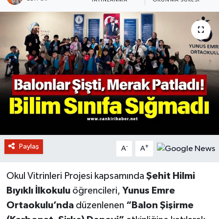
YAYINLANMA
OKUNMA SÜRESI
Paylaş
-
+
A
A
Okul Vitrinleri Projesi kapsamında
Şehit Hilmi
Bıyıklı İlkokulu
öğrencileri,
Yunus Emre
Ortaokulu’nda
düzenlenen
“Balon Şişirme