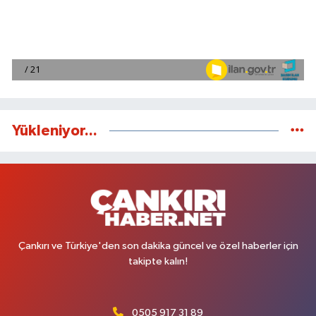
Yükleniyor...
Çankırı ve Türkiye'den son dakika güncel ve özel haberler için
takipte kalın!
0505 917 31 89