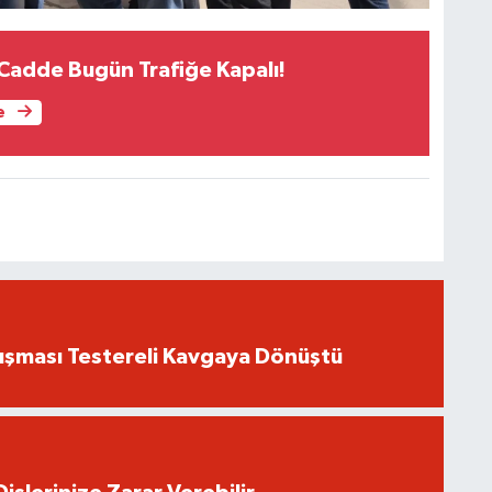
 Cadde Bugün Trafiğe Kapalı!
e
ışması Testereli Kavgaya Dönüştü