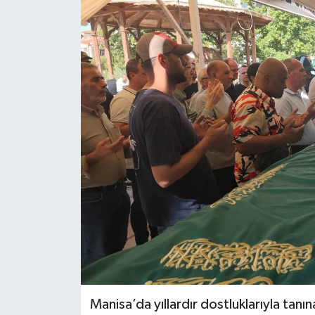
KÜLTÜR SANAT
MAGAZİN
SAĞLIK
SİYASET
SPOR
TEKNOLOJİ
VİZYONDAKİLER
YAŞAM
Manisa’da yıllardır dostluklarıyla tanı