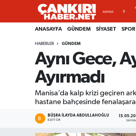
ANASAYFA
Künye
Merkez Hava Durumu
ANASAYFA
GÜNDEM
SİYASET
SPOR
GÜNDEM
İletişim
Merkez Trafik Yoğunluk Haritası
HABERLER
GÜNDEM
Aynı Gece, Ay
SİYASET
Gizlilik Sözleşmesi
Süper Lig Puan Durumu ve Fikstür
SPOR
BİYOGRAFİLER
Tüm Manşetler
Ayırmadı
EKONOMİ
EKONOMİ
Son Dakika Haberleri
Manisa’da kalp krizi geçiren ar
EĞİTİM
GENEL
Haber Arşivi
hastane bahçesinde fenalaşarak
RESMİ İLANLAR
GÜNDEM
BÜŞRA İLAYDA ABDULLAHOĞLU
15.05.20
EDITÖR
YAYI
kimdir-nedir-nasil