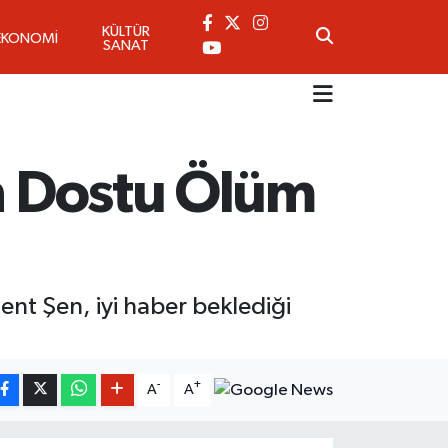
KÜLTÜR
EKONOMİ
SANAT
ın Dostu Ölüm
ent Şen, iyi haber beklediği
-
+
A
A