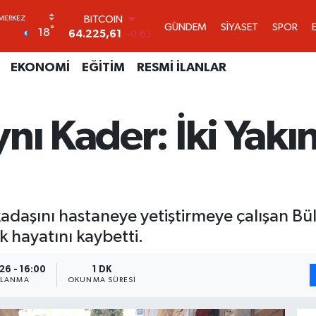
DOLAR
GÜNDEM
SİYASET
SPOR
°
18
47,6704
0
EURO
55,0406
-0.08
EKONOMİ
EĞİTİM
RESMİ İLANLAR
STERLİN
64,2143
0
GRAM ALTIN
nı Kader: İki Yak
6510.40
0.45
BİST100
13.799
70
BITCOIN
64.225,61
-0.63
kadaşını hastaneye yetiştirmeye çalışan Bül
 hayatını kaybetti.
26 - 16:00
1 DK
NLANMA
OKUNMA SÜRESI