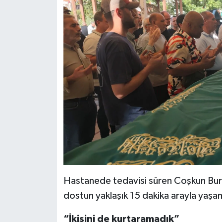
Hastanede tedavisi süren Coşkun Burlu 
dostun yaklaşık 15 dakika arayla yaşam
“İkisini de kurtaramadık”