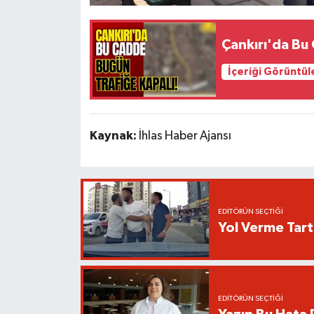
Çankırı'da Bu
İçeriği Görüntül
Kaynak:
İhlas Haber Ajansı
EDITÖRÜN SEÇTIĞI
Yol Verme Tart
EDITÖRÜN SEÇTIĞI