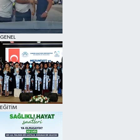
KÜLTÜR SANAT
MAGAZİN
GENEL
SAĞLIK
SİYASET
SPOR
TEKNOLOJİ
VİZYONDAKİLER
EĞİTİM
YAŞAM