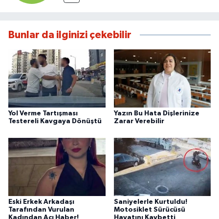
Bunlar da ilginizi çekebilir
Yol Verme Tartışması
Yazın Bu Hata Dişlerinize
Testereli Kavgaya Dönüştü
Zarar Verebilir
Eski Erkek Arkadaşı
Saniyelerle Kurtuldu!
Tarafından Vurulan
Motosiklet Sürücüsü
Kadından Acı Haber!
Hayatını Kaybetti