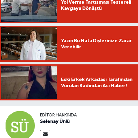
Yol Verme Tartışması Testereli
Kavgaya Dönüştü
Yazın Bu Hata Dişlerinize Zarar
Verebilir
Eski Erkek Arkadaşı Tarafından
Vurulan Kadından Acı Haber!
EDITÖR HAKKINDA
Selenay Ünlü