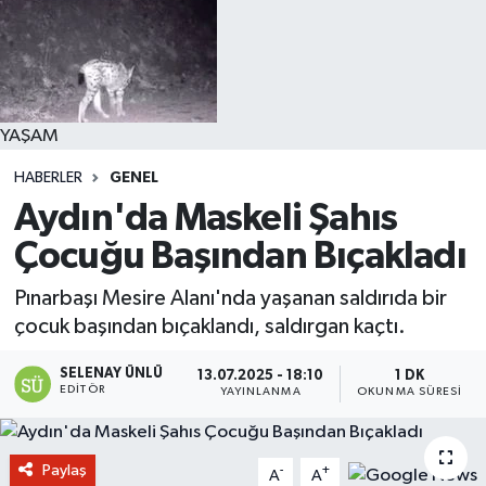
YAŞAM
HABERLER
GENEL
Aydın'da Maskeli Şahıs
Çocuğu Başından Bıçakladı
Pınarbaşı Mesire Alanı'nda yaşanan saldırıda bir
çocuk başından bıçaklandı, saldırgan kaçtı.
SELENAY ÜNLÜ
13.07.2025 - 18:10
1 DK
EDITÖR
YAYINLANMA
OKUNMA SÜRESI
Paylaş
-
+
A
A