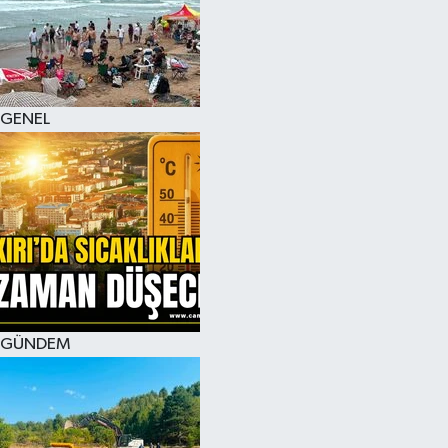
KÜLTÜR SANAT
MAGAZİN
GENEL
SAĞLIK
SİYASET
SPOR
TEKNOLOJİ
VİZYONDAKİLER
GÜNDEM
YAŞAM