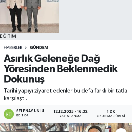
EĞİTİM
HABERLER
GÜNDEM
Asırlık Geleneğe Dağ
Yöresinden Beklenmedik
Dokunuş
Tarihi yapıyı ziyaret edenler bu defa farklı bir tatla
karşılaştı.
SELENAY ÜNLÜ
12.12.2025 - 16:32
1 DK
EDITÖR
YAYINLANMA
OKUNMA SÜRESI