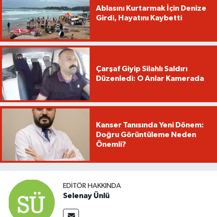
Ablasını Kurtarmak İçin Denize
Girdi, Hayatını Kaybetti
Çarşaf Giyip Silahlı Saldırı
Düzenledi: O Anlar Kamerada
Kanser Tanısında Yeni Dönem:
Doğru Görüntüleme Neden
Önemli?
EDITÖR HAKKINDA
Selenay Ünlü