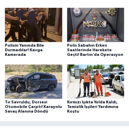
Polisin Yanında Bile
Polis Sabahın Erken
Durmadılar! Kavga
Saatlerinde Harekete
Kamerada
Geçti! Bartın’da Operasyon
Tır Savruldu, Dorsesi
Kırmızı Işıkta Yolda Kaldı,
Otomobile Çarptı! Karayolu
Temizlik İşçileri Yardımına
Savaş Alanına Döndü
Koştu