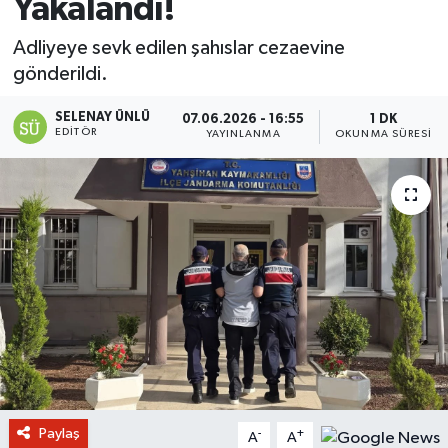
Yakalandı!
Adliyeye sevk edilen şahıslar cezaevine
gönderildi.
SELENAY ÜNLÜ
07.06.2026 - 16:55
1 DK
EDITÖR
YAYINLANMA
OKUNMA SÜRESI
Paylaş
-
+
A
A