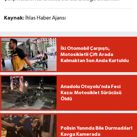
Kaynak:
İhlas Haber Ajansı
İki Otomobil Çarpıştı,
Motosikletli Çift Arada
Kalmaktan Son Anda Kurtuldu
Anadolu Otoyolu’nda Feci
Kaza: Motosiklet Sürücüsü
Öldü
Polisin Yanında Bile Durmadılar!
Kavga Kamerada