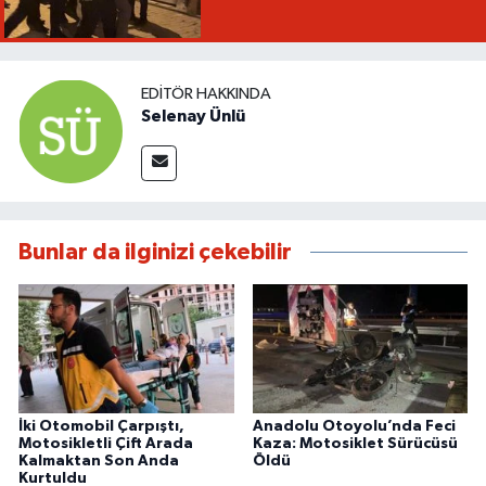
EDITÖR HAKKINDA
Selenay Ünlü
Bunlar da ilginizi çekebilir
İki Otomobil Çarpıştı,
Anadolu Otoyolu’nda Feci
Motosikletli Çift Arada
Kaza: Motosiklet Sürücüsü
Kalmaktan Son Anda
Öldü
Kurtuldu