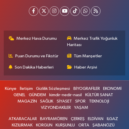
Merkez Hava Durumu
Merkez Trafik Yoğunluk
Haritası
Puan Durumu ve Fikstür
Tüm Manşetler
Son Dakika Haberleri
Haber Arşivi
Künye
İletişim
Gizlilik Sözleşmesi
BİYOGRAFİLER
EKONOMİ
GENEL
GÜNDEM
kimdir-nedir-nasil
KÜLTÜR SANAT
MAGAZİN
SAĞLIK
SİYASET
SPOR
TEKNOLOJİ
VİZYONDAKİLER
YAŞAM
ATKARACALAR
BAYRAMÖREN
ÇERKEŞ
ELDİVAN
ILGAZ
KIZILIRMAK
KORGUN
KURŞUNLU
ORTA
ŞABANÖZÜ