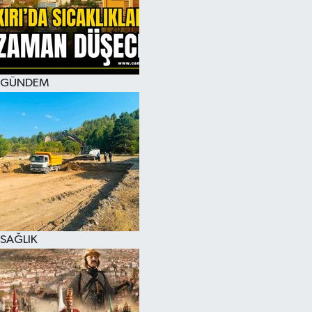
KÜLTÜR SANAT
MAGAZİN
GÜNDEM
SAĞLIK
SİYASET
SPOR
TEKNOLOJİ
VİZYONDAKİLER
SAĞLIK
YAŞAM