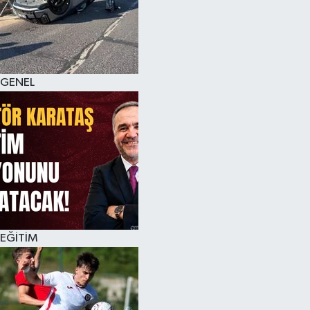
KÜLTÜR SANAT
MAGAZİN
GENEL
SAĞLIK
SİYASET
SPOR
TEKNOLOJİ
VİZYONDAKİLER
EĞİTİM
YAŞAM