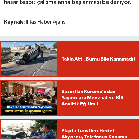
hasar tespit çalışmalarına başlanması bekleniyor.
Kaynak:
İhlas Haber Ajansı
Takla Attı, Burnu Bile Kanamadı!
Basın İlan Kurumu’ndan
Yayıncılara Mevzuat ve BİK
Analitik Eğitimi!
Plajda Turistleri Hedef
Alıyordu, Telefonun Konumu