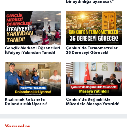
bir aydınlığa uyanacak”
Gençlik Merkezi Öğrencileri
Çankırı’da Termometreler
İtfaiyeyi Yakından Tanıdı!
36 Dereceyi Görecek!
Kızılırmak’ta Esnafa
Çankırı’da Bağımlılıkla
Dolandırıcılık Uyarısı!
Mücadele Masaya Yatırıldı!
Yorumlar