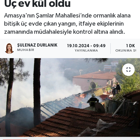
Üç ev kül oldu
Amasya'nın Şamlar Mahallesi’nde ormanlık alana
bitişik üç evde çıkan yangın, itfaiye ekiplerinin
zamanında müdahalesiyle kontrol altına alındı.
ŞULENAZ DURLANIK
19.10.2024 - 09:49
1 DK
MUHABIR
YAYINLANMA
OKUNMA SÜR