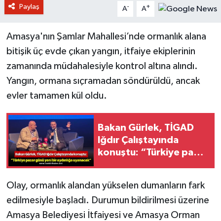
Paylaş
-
+
A
A
Amasya'nın Şamlar Mahallesi’nde ormanlık alana
bitişik üç evde çıkan yangın, itfaiye ekiplerinin
zamanında müdahalesiyle kontrol altına alındı.
Yangın, ormana sıçramadan söndürüldü, ancak
evler tamamen kül oldu.
Bakan Gürlek, TİGAD
Iğdır Çalıştayında
konuştu: “Türkiye pazar
günü yeni bir aydınlığa
uyanacak”
Olay, ormanlık alandan yükselen dumanların fark
edilmesiyle başladı. Durumun bildirilmesi üzerine
Amasya Belediyesi İtfaiyesi ve Amasya Orman