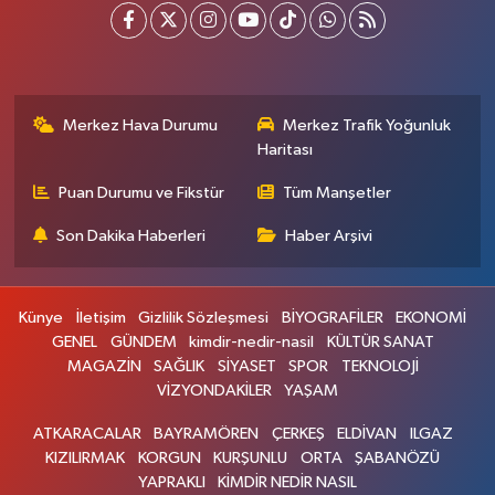
Merkez Hava Durumu
Merkez Trafik Yoğunluk
Haritası
Puan Durumu ve Fikstür
Tüm Manşetler
Son Dakika Haberleri
Haber Arşivi
Künye
İletişim
Gizlilik Sözleşmesi
BİYOGRAFİLER
EKONOMİ
GENEL
GÜNDEM
kimdir-nedir-nasil
KÜLTÜR SANAT
MAGAZİN
SAĞLIK
SİYASET
SPOR
TEKNOLOJİ
VİZYONDAKİLER
YAŞAM
ATKARACALAR
BAYRAMÖREN
ÇERKEŞ
ELDİVAN
ILGAZ
KIZILIRMAK
KORGUN
KURŞUNLU
ORTA
ŞABANÖZÜ
YAPRAKLI
KİMDİR NEDİR NASIL