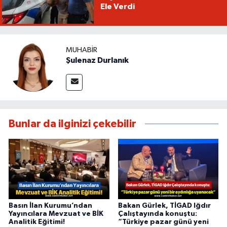
Ele Verdi
MUHABIR
Şulenaz Durlanık
Bunlar da ilginizi çekebilir
Basın İlan Kurumu’ndan
Bakan Gürlek, TİGAD Iğdır
Yayıncılara Mevzuat ve BİK
Çalıştayında konuştu:
Analitik Eğitimi!
“Türkiye pazar günü yeni