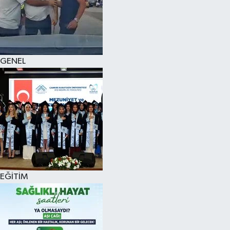
KÜLTÜR SANAT
MAGAZİN
GENEL
SAĞLIK
SİYASET
SPOR
TEKNOLOJİ
VİZYONDAKİLER
EĞİTİM
YAŞAM