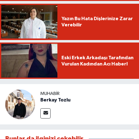
Yazın Bu Hata Dişlerinize Zarar
Verebilir
Eski Erkek Arkadaşı Tarafından
Vurulan Kadından Acı Haber!
MUHABIR
Berkay Tozlu
Bunlar da ilginizi çekebilir