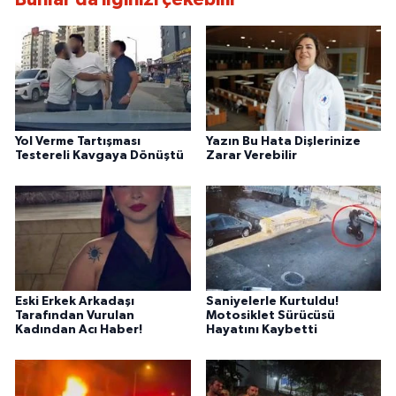
Yol Verme Tartışması
Yazın Bu Hata Dişlerinize
Testereli Kavgaya Dönüştü
Zarar Verebilir
Eski Erkek Arkadaşı
Saniyelerle Kurtuldu!
Tarafından Vurulan
Motosiklet Sürücüsü
Kadından Acı Haber!
Hayatını Kaybetti