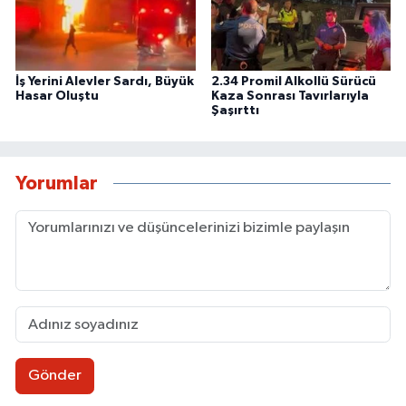
İş Yerini Alevler Sardı, Büyük
2.34 Promil Alkollü Sürücü
Hasar Oluştu
Kaza Sonrası Tavırlarıyla
Şaşırttı
Yorumlar
Gönder