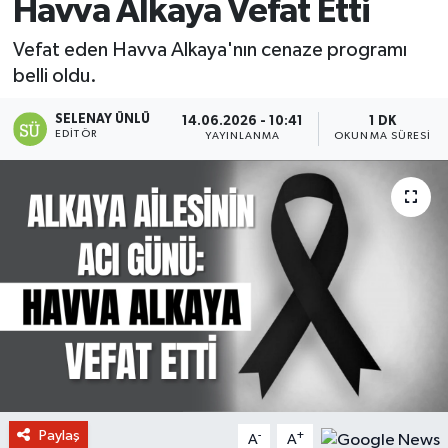
Havva Alkaya Vefat Etti
Vefat eden Havva Alkaya'nın cenaze programı
belli oldu.
SELENAY ÜNLÜ
14.06.2026 - 10:41
1 DK
EDITÖR
YAYINLANMA
OKUNMA SÜRESI
Paylaş
-
+
A
A