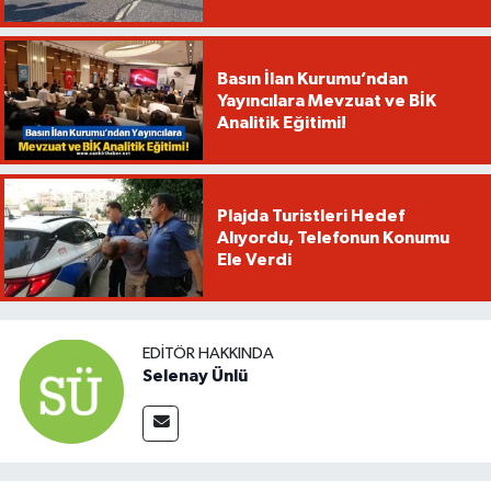
Basın İlan Kurumu’ndan
Yayıncılara Mevzuat ve BİK
Analitik Eğitimi!
Plajda Turistleri Hedef
Alıyordu, Telefonun Konumu
Ele Verdi
EDITÖR HAKKINDA
Selenay Ünlü