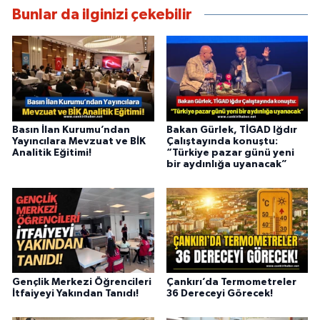
Bunlar da ilginizi çekebilir
Basın İlan Kurumu’ndan
Bakan Gürlek, TİGAD Iğdır
Yayıncılara Mevzuat ve BİK
Çalıştayında konuştu:
Analitik Eğitimi!
“Türkiye pazar günü yeni
bir aydınlığa uyanacak”
Gençlik Merkezi Öğrencileri
Çankırı’da Termometreler
İtfaiyeyi Yakından Tanıdı!
36 Dereceyi Görecek!