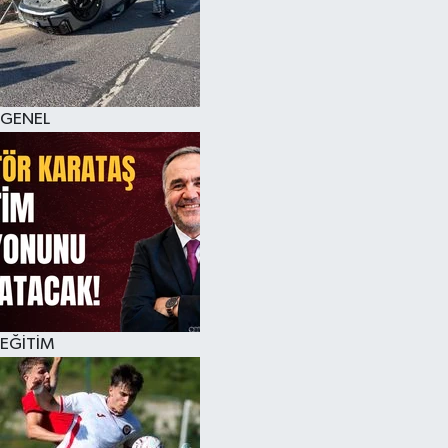
KÜLTÜR SANAT
MAGAZİN
GENEL
SAĞLIK
SİYASET
SPOR
TEKNOLOJİ
VİZYONDAKİLER
EĞİTİM
YAŞAM