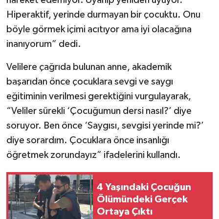
hareket edemiyor. Uyanıp yeniden uyuyor.
Hiperaktif, yerinde durmayan bir çocuktu. Onu
böyle görmek içimi acıtıyor ama iyi olacağına
inanıyorum” dedi.
Velilere çağrıda bulunan anne, akademik
başarıdan önce çocuklara sevgi ve saygı
eğitiminin verilmesi gerektiğini vurgulayarak,
“Veliler sürekli ‘Çocuğumun dersi nasıl?’ diye
soruyor. Ben önce ‘Saygısı, sevgisi yerinde mi?’
diye sorardım. Çocuklara önce insanlığı
öğretmek zorundayız” ifadelerini kullandı.
4 Yaşındaki Çocuğun
Ölümündeki Gerçek
Ortaya Çıktı