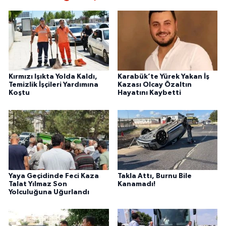
Kırmızı Işıkta Yolda Kaldı,
Karabük’te Yürek Yakan İş
Temizlik İşçileri Yardımına
Kazası Olcay Özaltın
Koştu
Hayatını Kaybetti
Yaya Geçidinde Feci Kaza
Takla Attı, Burnu Bile
Talat Yılmaz Son
Kanamadı!
Yolculuğuna Uğurlandı