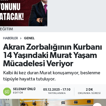
EĞİTİM
HABERLER
GENEL
Akran Zorbalığının Kurbanı
14 Yaşındaki Murat Yaşam
Mücadelesi Veriyor
Kalbi iki kez duran Murat konuşamıyor, beslenme
tüpüyle hayatta tutuluyor.
SELENAY ÜNLÜ
05.12.2025 - 17:10
2 DK
EDITÖR
YAYINLANMA
OKUNMA SÜRESI