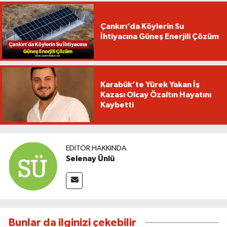
Çankırı’da Köylerin Su
İhtiyacına Güneş Enerjili Çözüm
Karabük’te Yürek Yakan İş
Kazası Olcay Özaltın Hayatını
Kaybetti
EDITÖR HAKKINDA
Selenay Ünlü
Bunlar da ilginizi çekebilir