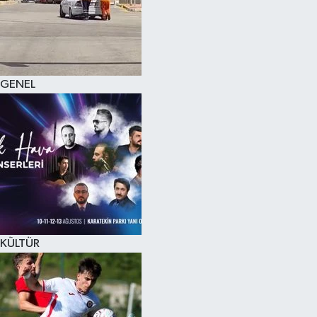
KÜLTÜR SANAT
MAGAZİN
GENEL
SAĞLIK
SİYASET
SPOR
TEKNOLOJİ
VİZYONDAKİLER
KÜLTÜR
YAŞAM