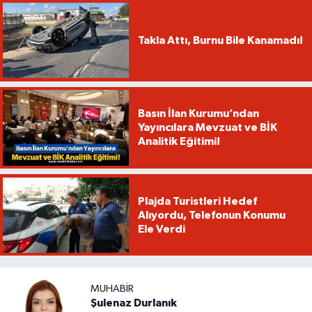
Takla Attı, Burnu Bile Kanamadı!
Basın İlan Kurumu’ndan
Yayıncılara Mevzuat ve BİK
Analitik Eğitimi!
Plajda Turistleri Hedef
Alıyordu, Telefonun Konumu
Ele Verdi
MUHABIR
Şulenaz Durlanık