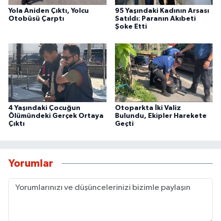
Yola Aniden Çıktı, Yolcu
95 Yaşındaki Kadının Arsası
Otobüsü Çarptı
Satıldı: Paranın Akıbeti
Şoke Etti
4 Yaşındaki Çocuğun
Otoparkta İki Valiz
Ölümündeki Gerçek Ortaya
Bulundu, Ekipler Harekete
Çıktı
Geçti
Yorumlar