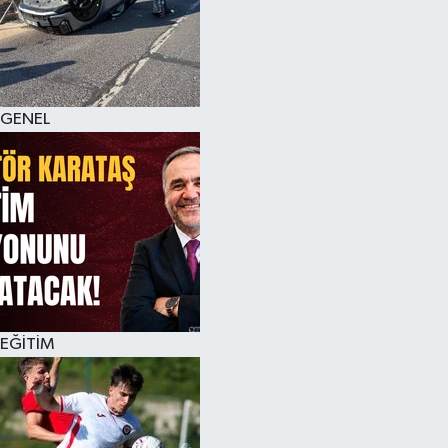
KÜLTÜR SANAT
MAGAZİN
GENEL
SAĞLIK
SİYASET
SPOR
TEKNOLOJİ
VİZYONDAKİLER
EĞİTİM
YAŞAM