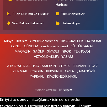
Haritası
Puan Durumu ve Fikstür
Tüm Manşetler
Son Dakika Haberleri
Haber Arşivi
Künye
İletişim
Gizlilik Sözleşmesi
BİYOGRAFİLER
EKONOMİ
GENEL
GÜNDEM
kimdir-nedir-nasil
KÜLTÜR SANAT
MAGAZİN
SAĞLIK
SİYASET
SPOR
TEKNOLOJİ
VİZYONDAKİLER
YAŞAM
ATKARACALAR
BAYRAMÖREN
ÇERKEŞ
ELDİVAN
ILGAZ
KIZILIRMAK
KORGUN
KURŞUNLU
ORTA
ŞABANÖZÜ
YAPRAKLI
KİMDİR NEDİR NASIL
Haber Yazılımı:
TE Bilişim
En iyi site deneyimi sağlamak için çerezlerden
faydalanıyoruz. Detaylar için lütfen tıklayın.
Tamam