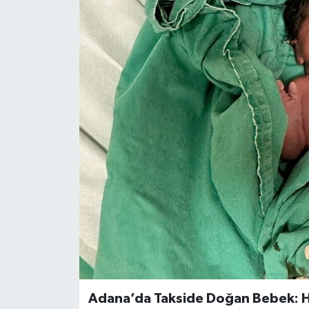
KÜLTÜR SANAT
MAGAZİN
SAĞLIK
SİYASET
SPOR
TEKNOLOJİ
VİZYONDAKİLER
YAŞAM
Adana’da Takside Doğan Bebek: H