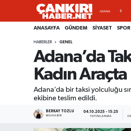
ANASAYFA
Künye
Merkez Hava Durumu
ANASAYFA
GÜNDEM
SİYASET
SPOR
GÜNDEM
İletişim
Merkez Trafik Yoğunluk Haritası
HABERLER
GENEL
Adana’da Ta
SİYASET
Gizlilik Sözleşmesi
Süper Lig Puan Durumu ve Fikstür
SPOR
BİYOGRAFİLER
Tüm Manşetler
Kadın Araçta
EKONOMİ
EKONOMİ
Son Dakika Haberleri
Adana’da bir taksi yolculuğu s
EĞİTİM
GENEL
Haber Arşivi
ekibine teslim edildi.
RESMİ İLANLAR
GÜNDEM
BERKAY TOZLU
04.10.2025 - 15:25
MUHABIR
YAYINLANMA
O
kimdir-nedir-nasil