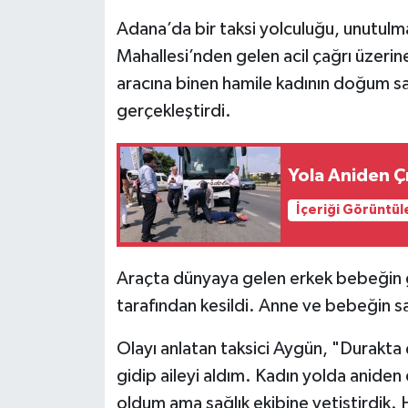
Adana’da bir taksi yolculuğu, unutulm
Mahallesi’nden gelen acil çağrı üzerine
aracına binen hamile kadının doğum sa
gerçekleştirdi.
Yola Aniden Ç
İçeriği Görüntül
Araçta dünyaya gelen erkek bebeğin 
tarafından kesildi. Anne ve bebeğin s
Olayı anlatan taksici Aygün, "Durakta
gidip aileyi aldım. Kadın yolda anide
oldum ama sağlık ekibine yetiştirdik