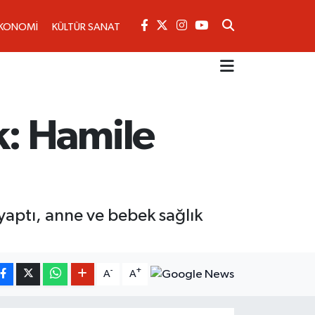
KONOMİ
KÜLTÜR SANAT
: Hamile
yaptı, anne ve bebek sağlık
-
+
A
A