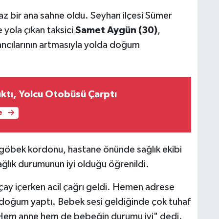
az bir ana sahne oldu. Seyhan ilçesi Sümer
 yola çıkan taksici
Samet Aygün (30)
,
ncılarının artmasıyla yolda doğum
ıktı, Yolcu Otobüsü Çarptı
e
göbek kordonu, hastane önünde sağlık ekibi
ağlık durumunun iyi olduğu öğrenildi.
 çay içerken acil çağrı geldi. Hemen adrese
n doğum yaptı. Bebek sesi geldiğinde çok tuhaf
. Hem anne hem de bebeğin durumu iyi" dedi.