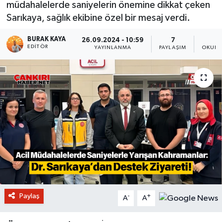
müdahalelerde saniyelerin önemine dikkat çeken
Sarıkaya, sağlık ekibine özel bir mesaj verdi.
BURAK KAYA
26.09.2024 - 10:59
7
EDITÖR
YAYINLANMA
PAYLAŞIM
OKUNM
Paylaş
-
+
A
A