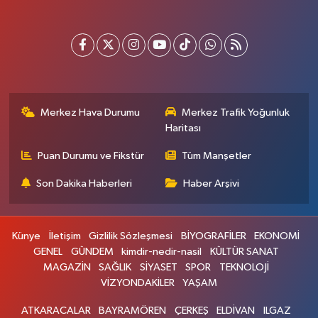
Merkez Hava Durumu
Merkez Trafik Yoğunluk
Haritası
Puan Durumu ve Fikstür
Tüm Manşetler
Son Dakika Haberleri
Haber Arşivi
Künye
İletişim
Gizlilik Sözleşmesi
BİYOGRAFİLER
EKONOMİ
GENEL
GÜNDEM
kimdir-nedir-nasil
KÜLTÜR SANAT
MAGAZİN
SAĞLIK
SİYASET
SPOR
TEKNOLOJİ
VİZYONDAKİLER
YAŞAM
ATKARACALAR
BAYRAMÖREN
ÇERKEŞ
ELDİVAN
ILGAZ