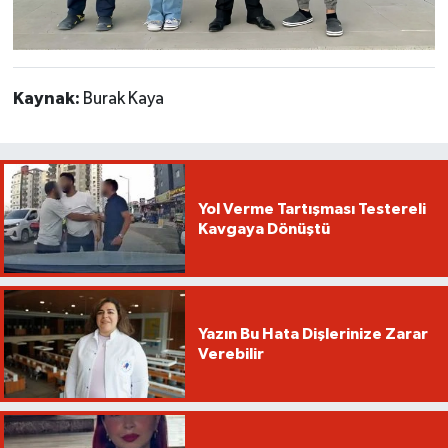
Kaynak:
Burak Kaya
Yol Verme Tartışması Testereli
Kavgaya Dönüştü
Yazın Bu Hata Dişlerinize Zarar
Verebilir