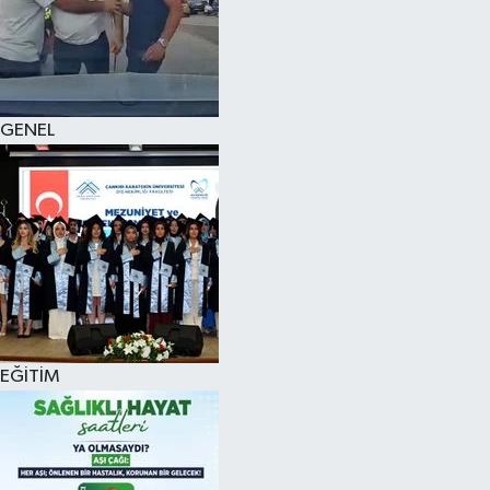
KÜLTÜR SANAT
MAGAZİN
GENEL
SAĞLIK
SİYASET
SPOR
TEKNOLOJİ
VİZYONDAKİLER
EĞİTİM
YAŞAM