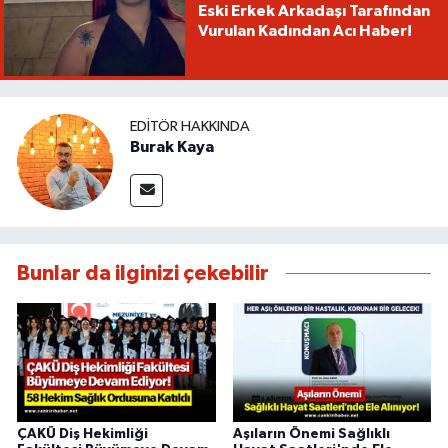
Eski Erkek Arkadaşı Tarafından
Vurulan Kadından Acı Haber!
EDITÖR HAKKINDA
Burak Kaya
Bunlar da ilginizi çekebilir
ÇAKÜ Diş Hekimliği
Aşıların Önemi Sağlıklı