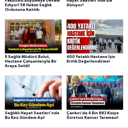
Fakültesi Büyümeye Devam
Hayat Saatleri'nde Ele
Ediyor! 58 Hekim Sağlık
Alınıyor!
Ordusuna Katıldı
İl Sağlık Müdürü Bulut,
400 Yataklı Hastane İçin
Hastane Çalışanlarıyla Bir
Kritik Değerlendirme!
Araya Geldi!
Sağlıklı Hayat Saatleri'nde
Çankırı’da 4 Bin 883 Kişiye
Bu Kez Gündem Aşı!
Ücretsiz Kanser Taraması!