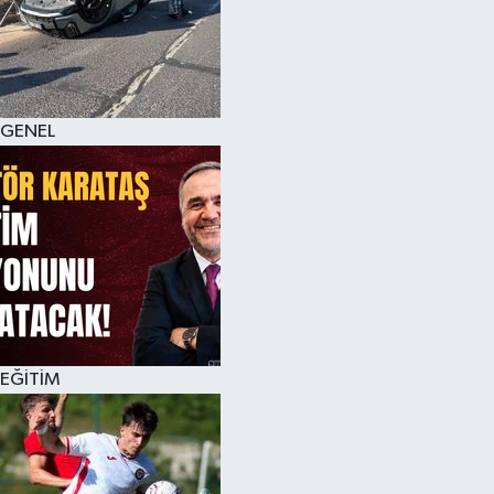
KÜLTÜR SANAT
MAGAZİN
GENEL
SAĞLIK
SİYASET
SPOR
TEKNOLOJİ
VİZYONDAKİLER
EĞİTİM
YAŞAM