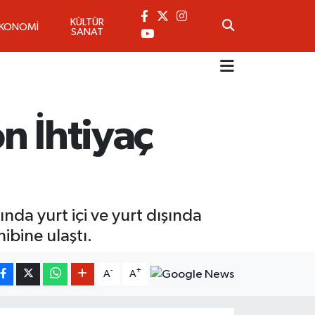
KÜLTÜR
EKONOMİ
SANAT
n İhtiyaç
da yurt içi ve yurt dışında
ibine ulaştı.
-
+
A
A