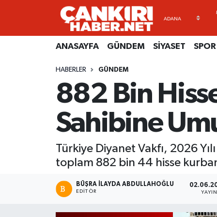
ANASAYFA
Künye
Merkez Hava Durumu
ANASAYFA
GÜNDEM
SİYASET
SPOR
GÜNDEM
İletişim
Merkez Trafik Yoğunluk Haritası
HABERLER
GÜNDEM
882 Bin Hisse
SİYASET
Gizlilik Sözleşmesi
Süper Lig Puan Durumu ve Fikstür
SPOR
BİYOGRAFİLER
Tüm Manşetler
Sahibine Um
EKONOMİ
EKONOMİ
Son Dakika Haberleri
Türkiye Diyanet Vakfı, 2026 Yıl
EĞİTİM
GENEL
Haber Arşivi
toplam 882 bin 44 hisse kurban 
RESMİ İLANLAR
GÜNDEM
BÜŞRA İLAYDA ABDULLAHOĞLU
02.06.20
EDITÖR
YAYI
kimdir-nedir-nasil