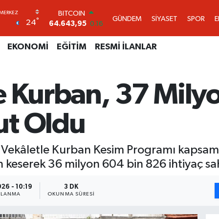
DOLAR
GÜNDEM
SİYASET
SPOR
°
24
47,6704
0
EURO
55,0406
-0.08
EKONOMİ
EĞİTİM
RESMİ İLANLAR
STERLİN
64,2143
0
GRAM ALTIN
 Kurban, 37 Milyo
6500.87
0.12
BİST100
13.799
70
ut Oldu
BITCOIN
64.643,95
0.16
ı Vekâletle Kurban Kesim Programı kapsamın
keserek 36 milyon 604 bin 826 ihtiyaç sah
26 - 10:19
3 DK
NLANMA
OKUNMA SÜRESI