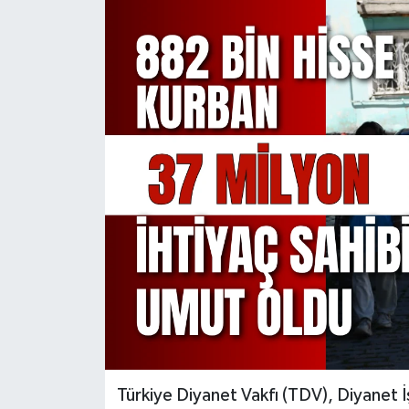
KÜLTÜR SANAT
MAGAZİN
SAĞLIK
SİYASET
SPOR
TEKNOLOJİ
VİZYONDAKİLER
YAŞAM
Türkiye Diyanet Vakfı (TDV), Diyanet İşl