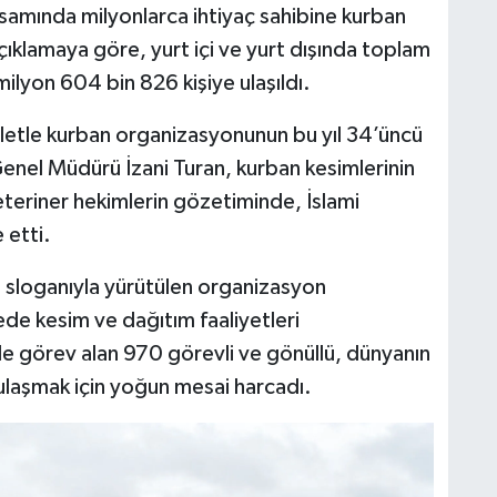
amında milyonlarca ihtiyaç sahibine kurban
 açıklamaya göre, yurt içi ve yurt dışında toplam
ilyon 604 bin 826 kişiye ulaşıldı.
letle kurban organizasyonunun bu yıl 34’üncü
Genel Müdürü İzani Turan, kurban kesimlerinin
veteriner hekimlerin gözetiminde, İslami
 etti.
” sloganıyla yürütülen organizasyon
ede kesim ve dağıtım faaliyetleri
e görev alan 970 görevli ve gönüllü, dünyanın
e ulaşmak için yoğun mesai harcadı.