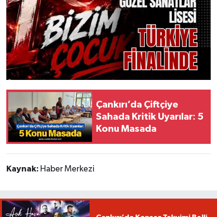
Çankırı’da Çiftçiye
Sahada Kritik Uyarılar: 5
Konu Masada
Kaynak:
Haber Merkezi