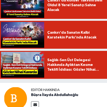
Çankırı’da Konser Takvimi Belli
Oldu! 8 Yerel Sanatçı Sahne
Alacak
Çankırı’da Sanatın Kalbi
Karatekin Parkı’nda Atacak
Sağlık-Sen Üst Delegesi
Hakkında Aylıktan Kesme
Teklifi İddiası: Gözler Nihai
Kararda
EDITÖR HAKKINDA
Büşra İlayda Abdullahoğlu