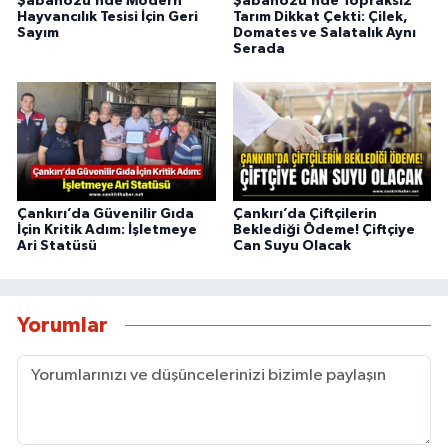
Şabanözü’nde Modern
Şabanözü’nde Topraksız
Hayvancılık Tesisi İçin Geri
Tarım Dikkat Çekti: Çilek,
Sayım
Domates ve Salatalık Aynı
Serada
Çankırı’da Güvenilir Gıda
Çankırı’da Çiftçilerin
İçin Kritik Adım: İşletmeye
Beklediği Ödeme! Çiftçiye
Ari Statüsü
Can Suyu Olacak
Yorumlar