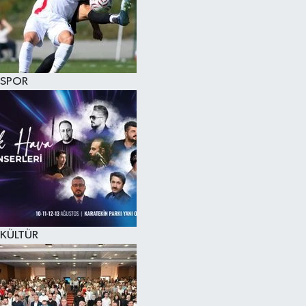
KÜLTÜR SANAT
MAGAZİN
SPOR
SAĞLIK
SİYASET
SPOR
TEKNOLOJİ
VİZYONDAKİLER
KÜLTÜR
YAŞAM