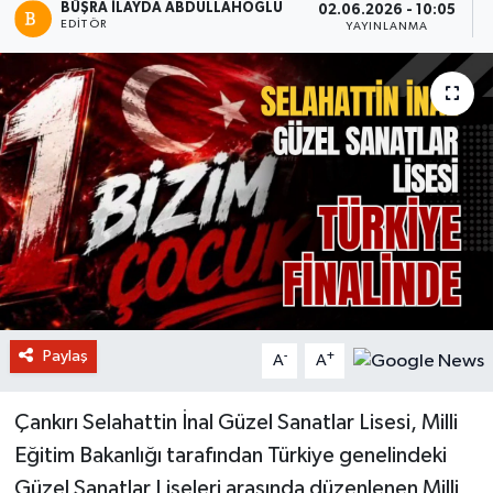
BÜŞRA İLAYDA ABDULLAHOĞLU
02.06.2026 - 10:05
EDITÖR
YAYINLANMA
Paylaş
-
+
A
A
Çankırı Selahattin İnal Güzel Sanatlar Lisesi, Milli
Eğitim Bakanlığı tarafından Türkiye genelindeki
Güzel Sanatlar Liseleri arasında düzenlenen Milli