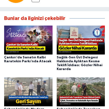
Bunlar da ilginizi çekebilir
Çankırı’da Sanatın Kalbi
Sağlık-Sen Üst Delegesi
Karatekin Parkı’nda Atacak
Hakkında Aylıktan Kesme
Teklifi İddiası: Gözler Nihai
Kararda