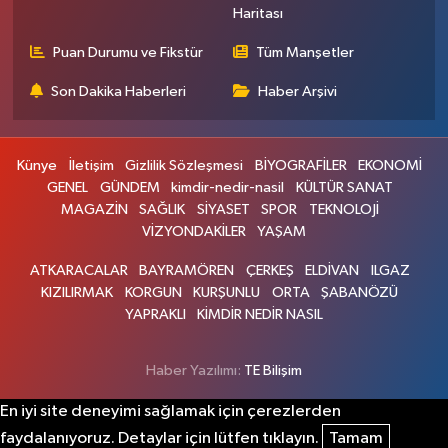
Haritası
Puan Durumu ve Fikstür
Tüm Manşetler
Son Dakika Haberleri
Haber Arşivi
Künye
İletişim
Gizlilik Sözleşmesi
BİYOGRAFİLER
EKONOMİ
GENEL
GÜNDEM
kimdir-nedir-nasil
KÜLTÜR SANAT
MAGAZİN
SAĞLIK
SİYASET
SPOR
TEKNOLOJİ
VİZYONDAKİLER
YAŞAM
ATKARACALAR
BAYRAMÖREN
ÇERKEŞ
ELDİVAN
ILGAZ
KIZILIRMAK
KORGUN
KURŞUNLU
ORTA
ŞABANÖZÜ
YAPRAKLI
KİMDİR NEDİR NASIL
Haber Yazılımı:
TE Bilişim
En iyi site deneyimi sağlamak için çerezlerden
faydalanıyoruz. Detaylar için lütfen tıklayın.
Tamam