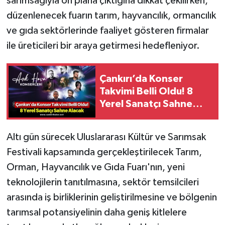
sarımsağıyla ön plana çıktığına dikkat çekilirken,
düzenlenecek fuarın tarım, hayvancılık, ormancılık
ve gıda sektörlerinde faaliyet gösteren firmalar
ile üreticileri bir araya getirmesi hedefleniyor.
Çankırı’da Konser
Takvimi Belli Oldu! 8
Yerel Sanatçı Sahne
Alacak
Altı gün sürecek Uluslararası Kültür ve Sarımsak
Festivali kapsamında gerçekleştirilecek Tarım,
Orman, Hayvancılık ve Gıda Fuarı'nın, yeni
teknolojilerin tanıtılmasına, sektör temsilcileri
arasında iş birliklerinin geliştirilmesine ve bölgenin
tarımsal potansiyelinin daha geniş kitlelere