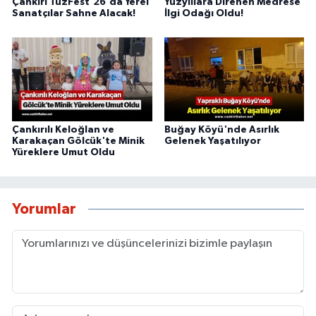
Çankırı TuzFest'26'da Yerel
Yüzyıllara Direnen Medrese
Sanatçılar Sahne Alacak!
İlgi Odağı Oldu!
Çankırılı Keloğlan ve
Buğay Köyü'nde Asırlık
Karakaçan Gölcük'te Minik
Gelenek Yaşatılıyor
Yüreklere Umut Oldu
Yorumlar