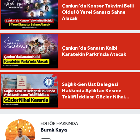
Çankırı’da Konser Takvimi Belli
Oldu! 8 Yerel Sanatçı Sahne
Alacak
Çankırı’da Sanatın Kalbi
Karatekin Parkı’nda Atacak
Sağlık-Sen Üst Delegesi
Hakkında Aylıktan Kesme
Teklifi İddiası: Gözler Nihai
Kararda
EDITÖR HAKKINDA
Burak Kaya