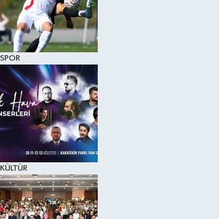
KÜLTÜR SANAT
MAGAZİN
SPOR
SAĞLIK
SİYASET
SPOR
TEKNOLOJİ
VİZYONDAKİLER
KÜLTÜR
YAŞAM