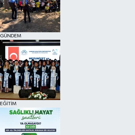
KÜLTÜR SANAT
MAGAZİN
GÜNDEM
SAĞLIK
SİYASET
SPOR
TEKNOLOJİ
VİZYONDAKİLER
EĞİTİM
YAŞAM