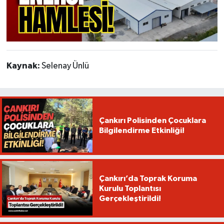
Kaynak:
Selenay Ünlü
Çankırı Polisinden Çocuklara
Bilgilendirme Etkinliği!
Çankırı’da Toprak Koruma
Kurulu Toplantısı
Gerçekleştirildi!