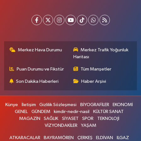
Merkez Hava Durumu
Merkez Trafik Yoğunluk
Haritası
Puan Durumu ve Fikstür
Tüm Manşetler
Son Dakika Haberleri
Haber Arşivi
Künye
İletişim
Gizlilik Sözleşmesi
BİYOGRAFİLER
EKONOMİ
GENEL
GÜNDEM
kimdir-nedir-nasil
KÜLTÜR SANAT
MAGAZİN
SAĞLIK
SİYASET
SPOR
TEKNOLOJİ
VİZYONDAKİLER
YAŞAM
ATKARACALAR
BAYRAMÖREN
ÇERKEŞ
ELDİVAN
ILGAZ