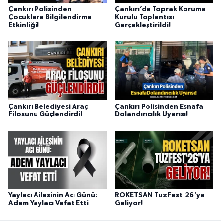
Çankırı Polisinden
Çankırı’da Toprak Koruma
Çocuklara Bilgilendirme
Kurulu Toplantısı
Etkinliği!
Gerçekleştirildi!
Çankırı Belediyesi Araç
Çankırı Polisinden Esnafa
Filosunu Güçlendirdi!
Dolandırıcılık Uyarısı!
Yaylacı Ailesinin Acı Günü:
ROKETSAN TuzFest'26'ya
Adem Yaylacı Vefat Etti
Geliyor!