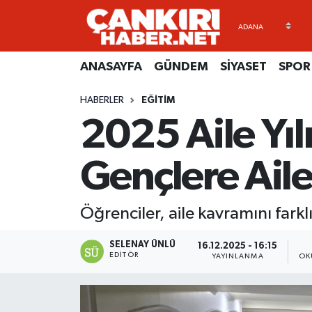
ANASAYFA
Künye
Merkez Hava Durumu
ANASAYFA
GÜNDEM
SİYASET
SPOR
GÜNDEM
İletişim
Merkez Trafik Yoğunluk Haritası
HABERLER
EĞİTİM
2025 Aile Yı
SİYASET
Gizlilik Sözleşmesi
Süper Lig Puan Durumu ve Fikstür
SPOR
BİYOGRAFİLER
Tüm Manşetler
Gençlere Aile 
EKONOMİ
EKONOMİ
Son Dakika Haberleri
Öğrenciler, aile kavramını farkl
EĞİTİM
GENEL
Haber Arşivi
SELENAY ÜNLÜ
16.12.2025 - 16:15
EDITÖR
YAYINLANMA
OK
RESMİ İLANLAR
GÜNDEM
kimdir-nedir-nasil