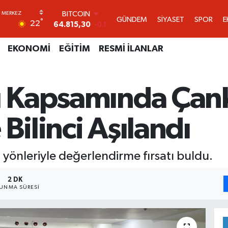
DOLAR
GÜNDEM
SİYASET
SPOR
E
°
22
47,7436
0.18
EURO
55,2510
0.32
EKONOMİ
EĞİTİM
RESMİ İLANLAR
STERLİN
64,4811
0.38
GRAM ALTIN
lı Kapsamında Çank
6660.55
0
BİST100
13.779
-14
Bilinci Aşılandı
BITCOIN
64.815,30
-0.1
ı yönleriyle değerlendirme fırsatı buldu.
2 DK
UNMA SÜRESI