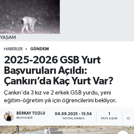
YAŞAM
HABERLER
GÜNDEM
2025-2026 GSB Yurt
Başvuruları Açıldı:
Çankırı’da Kaç Yurt Var?
Çankırı’da 3 kız ve 2 erkek GSB yurdu, yeni
eğitim-öğretim yılı için öğrencilerini bekliyor.
BERKAY TOZLU
04.09.2025 - 15:54
1
MUHABIR
YAYINLANMA
PAYLAŞIM
OKU