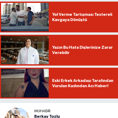
Yol Verme Tartışması Testereli
Kavgaya Dönüştü
Yazın Bu Hata Dişlerinize Zarar
Verebilir
Eski Erkek Arkadaşı Tarafından
Vurulan Kadından Acı Haber!
MUHABIR
Berkay Tozlu