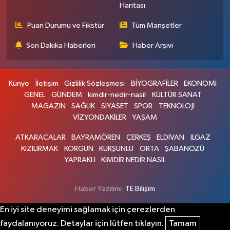
Haritası
Puan Durumu ve Fikstür
Tüm Manşetler
Son Dakika Haberleri
Haber Arşivi
Künye
İletişim
Gizlilik Sözleşmesi
BİYOGRAFİLER
EKONOMİ
GENEL
GÜNDEM
kimdir-nedir-nasil
KÜLTÜR SANAT
MAGAZİN
SAĞLIK
SİYASET
SPOR
TEKNOLOJİ
VİZYONDAKİLER
YAŞAM
ATKARACALAR
BAYRAMÖREN
ÇERKEŞ
ELDİVAN
ILGAZ
KIZILIRMAK
KORGUN
KURŞUNLU
ORTA
ŞABANÖZÜ
YAPRAKLI
KİMDİR NEDİR NASIL
Haber Yazılımı:
TE Bilişim
En iyi site deneyimi sağlamak için çerezlerden
faydalanıyoruz. Detaylar için lütfen tıklayın.
Tamam