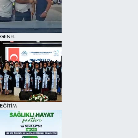
KÜLTÜR SANAT
MAGAZİN
GENEL
SAĞLIK
SİYASET
SPOR
TEKNOLOJİ
VİZYONDAKİLER
EĞİTİM
YAŞAM