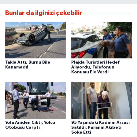
Bunlar da ilginizi çekebilir
Takla Attı, Burnu Bile
Plajda Turistleri Hedef
Kanamadı!
Alıyordu, Telefonun
Konumu Ele Verdi
Yola Aniden Çıktı, Yolcu
95 Yaşındaki Kadının Arsası
Otobüsü Çarptı
Satıldı: Paranın Akıbeti
Şoke Etti