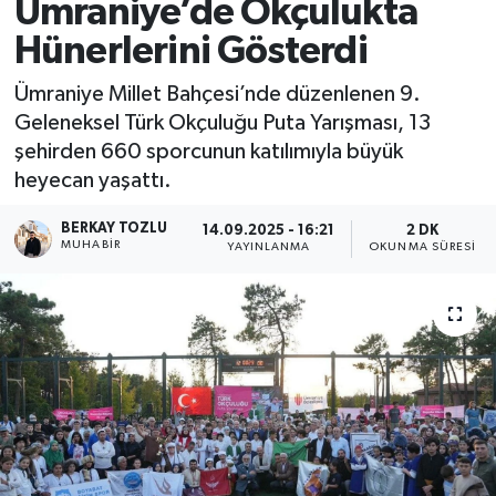
Ümraniye’de Okçulukta
Hünerlerini Gösterdi
Ümraniye Millet Bahçesi’nde düzenlenen 9.
Geleneksel Türk Okçuluğu Puta Yarışması, 13
şehirden 660 sporcunun katılımıyla büyük
heyecan yaşattı.
BERKAY TOZLU
14.09.2025 - 16:21
2 DK
MUHABIR
YAYINLANMA
OKUNMA SÜRESI