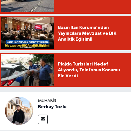
Basın İlan Kurumu’ndan
Yayıncılara Mevzuat ve BİK
Analitik Eğitimi!
Plajda Turistleri Hedef
Alıyordu, Telefonun Konumu
Ele Verdi
MUHABIR
Berkay Tozlu