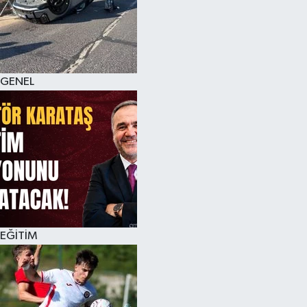
KÜLTÜR SANAT
MAGAZİN
GENEL
SAĞLIK
SİYASET
SPOR
TEKNOLOJİ
VİZYONDAKİLER
EĞİTİM
YAŞAM