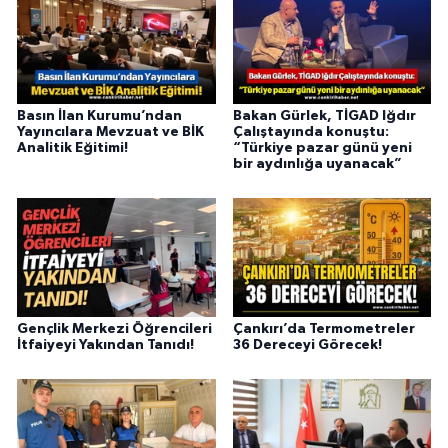
Basın İlan Kurumu’ndan
Bakan Gürlek, TİGAD Iğdır
Yayıncılara Mevzuat ve BİK
Çalıştayında konuştu:
Analitik Eğitimi!
“Türkiye pazar günü yeni
bir aydınlığa uyanacak”
Gençlik Merkezi Öğrencileri
Çankırı’da Termometreler
İtfaiyeyi Yakından Tanıdı!
36 Dereceyi Görecek!