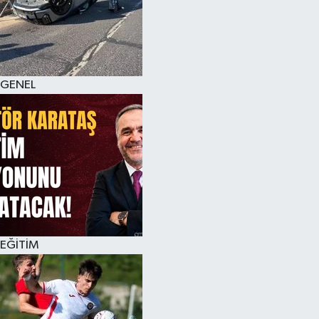
KÜLTÜR SANAT
MAGAZİN
GENEL
SAĞLIK
SİYASET
SPOR
TEKNOLOJİ
VİZYONDAKİLER
EĞİTİM
YAŞAM