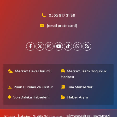
0505 917 31 89
[email protected]
Merkez Hava Durumu
Merkez Trafik Yoğunluk
Haritası
Puan Durumu ve Fikstür
Tüm Manşetler
Son Dakika Haberleri
Haber Arşivi
Künye
İletişim
Gizlilik Sözleşmesi
BİYOGRAFİLER
EKONOMİ