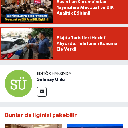
Basın İlan Kurumu’ndan
Yayıncılara Mevzuat ve BİK
Analitik Eğitimi!
Plajda Turistleri Hedef
Alıyordu, Telefonun Konumu
Ele Verdi
EDITÖR HAKKINDA
Selenay Ünlü
Bunlar da ilginizi çekebilir