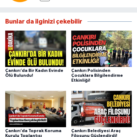
Bunlar da ilginizi çekebilir
Çankırı’da Bir Kadın Evinde
Çankırı Polisinden
Ölü Bulundu!
Çocuklara Bilgilendirme
Etkinliği!
Çankırı’da Toprak Koruma
Çankırı Belediyesi Araç
Kurulu Toplantısı
Filosunu Güçlendirdi!