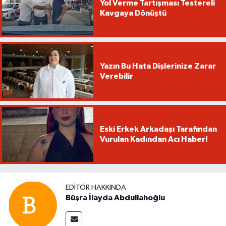
Yol Verme Tartışması Testereli
Kavgaya Dönüştü
Yazın Bu Hata Dişlerinize Zarar
Verebilir
Eski Erkek Arkadaşı Tarafından
Vurulan Kadından Acı Haber!
EDITÖR HAKKINDA
Büşra İlayda Abdullahoğlu