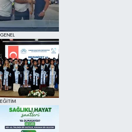
KÜLTÜR SANAT
MAGAZİN
GENEL
SAĞLIK
SİYASET
SPOR
TEKNOLOJİ
VİZYONDAKİLER
EĞİTİM
YAŞAM